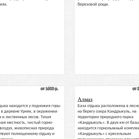
иях.
березовой рощи.
от 1600 р.
от 
Алмаз
дыха находится у подножия горы
База отдыха расположена в лесн
 в деревне Урняк, в окружении
на берегу озера Кандрыкуль, на
 и лиственных лесов. Тихая
территории природного парка
ая местность, чистый горно-
«Кандрыкуль». В двух км от базы
 воздух, живописная природа
находится горнолыжный компле
твуют полноценному отдыху и
«Кандрыкуль» с кресельным