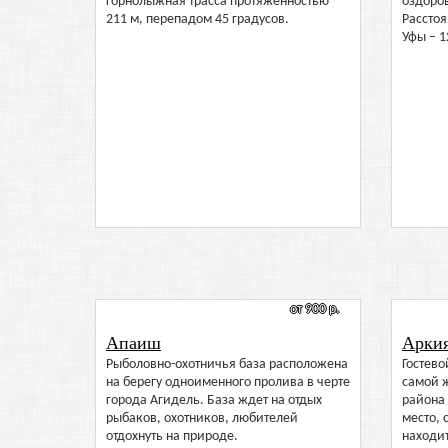
горнолыжная трасса протяженностью
оздоро
211 м, перепадом 45 градусов.
Расстоя
Уфы – 1
от 900 р.
Апаиш
Арки
Рыболовно-охотничья база расположена
Гостев
на берегу одноименного пролива в черте
самой 
города Агидель. База ждет на отдых
района
рыбаков, охотников, любителей
место,
отдохнуть на природе.
находит