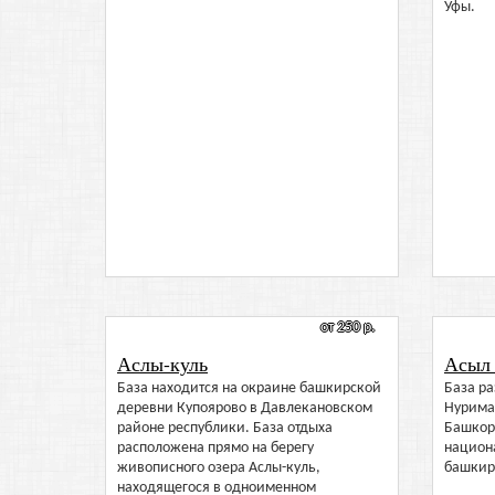
Уфы.
от 250 р.
Аслы-куль
Асыл
База находится на окраине башкирской
База р
деревни Купоярово в Давлекановском
Нурима
районе республики. База отдыха
Башкорт
расположена прямо на берегу
национ
живописного озера Аслы-куль,
башкир
находящегося в одноименном