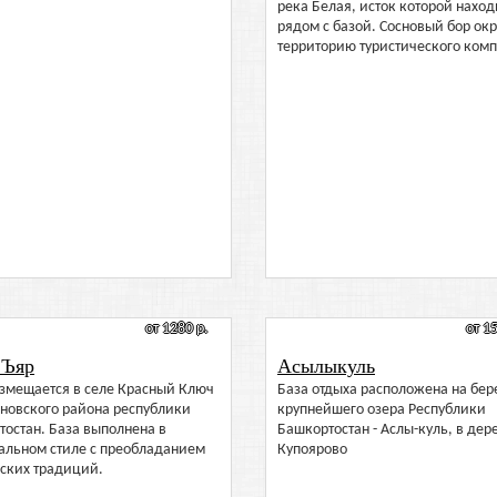
река Белая, исток которой наход
рядом с базой. Сосновый бор ок
территорию туристического комп
от 1280 р.
от 1
 Ъяр
Асылыкуль
азмещается в селе Красный Ключ
База отдыха расположена на бер
новского района республики
крупнейшего озера Республики
остан. База выполнена в
Башкортостан - Аслы-куль, в дер
альном стиле с преобладанием
Купоярово
ских традиций.