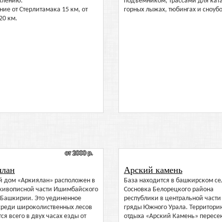
влению.
подъемником, трассами для кат
ние от Стерлитамака 15 км, от
горных лыжах, тюбингах и сноуб
20 км.
от 2000 р.
ялан
Арский камень
ой дом «Аркиялан» расположен в
База находится в башкирском се
живописной части Ишимбайского
Сосновка Белорецкого района
 Башкирии. Это уединенное
республики в центральной части
 среди широколиственных лесов
гряды Южного Урала. Территори
ся всего в двух часах езды от
отдыха «Арский Камень» пересе