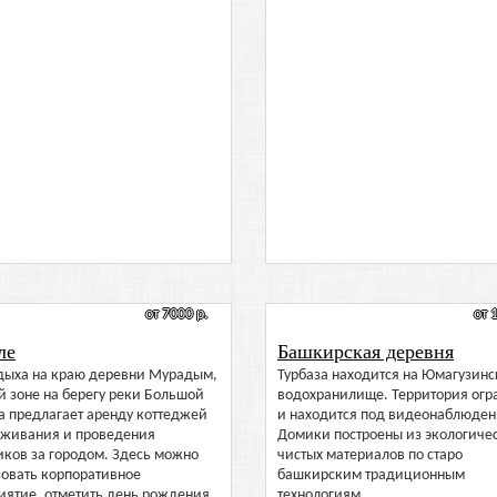
от 7000 р.
от 
ле
Башкирская деревня
тдыха на краю деревни Мурадым,
Турбаза находится на Юмагузин
й зоне на берегу реки Большой
водохранилище. Территория ог
а предлагает аренду коттеджей
и находится под видеонаблюден
оживания и проведения
Домики построены из экологиче
иков за городом. Здесь можно
чистых материалов по старо
зовать корпоративное
башкирским традиционным
иятие, отметить день рождения
технологиям.