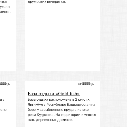
ится
дружеских вечеринок.
ружает
лекса.
5000 р.
от 3000 р.
База отдыха «Gold fish»
егу
База отдыха расположена в 2 км от х.
Янги-Аул в Республике Башкортостан на
евне
берегу зарыбленного пруда в истоке
реки Кудряшка. На территории имеются
пять деревянных домиков.