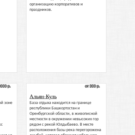
организацию корпоративов и
праздников.
3000 р.
от 300 р.
Альян-Куль
ой зоне
База отдыха находится на границе
республики Башкортостан и
Оренбургской области, в живописной
местности в окружении невысоких гор
кс
рядом с рекой Юлдыбаево. В месте
расположения базы река перегорожена