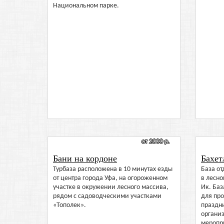
Национальном парке.
от 2000 р.
Бани на кордоне
Бахет
Турбаза расположена в 10 минутах езды
База о
от центра города Уфа, на огороженном
в лесно
участке в окружении лесного массива,
Ик. Баз
рядом с садоводческими участками
для пр
«Тополек».
праздн
органи
меропр