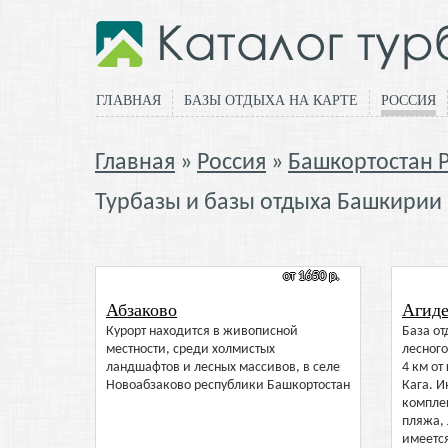
ГЛАВНАЯ
БАЗЫ ОТДЫХА НА КАРТЕ
РОССИЯ
Главная
Россия
Башкортостан 
Турбазы и базы отдыха Башкирии
от 1650 р.
Абзаково
Агиде
Курорт находится в живописной
База от
местности, среди холмистых
лесного
ландшафтов и лесных массивов, в селе
4 км от
Новоабзаково республики Башкортостан
Кага. И
компле
пляжа, 
имеетс