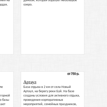
ания на
дамбой, которая образует небольшое
ордах.
озеро.
от 750 р.
Артаул
ле
База отдыха в 2 км от села Новый
Артаул, на берегу реки Буй. На базе
 горной
созданы условия для активного отдыха,
ю базы
проведения корпоративных
кает
мероприятий, семейных праздников,