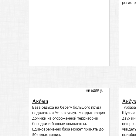
регистр
от 1000 р.
Акбаш
Акбуз
База отдыха на берегу большого пруда
Турбаза
недалеко от Уфы. к услугам отдыхающих
Шульган
домики на огороженной территории,
двух ки
беседки и банные комплексы.
пещеры.
Единовременно база может принять до
увидеть
50 отдыхающих.
приобр