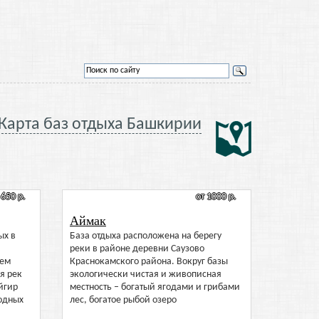
Карта баз отдыха Башкирии
 650 р.
от 1000 р.
Аймак
ых в
База отдыха расположена на берегу
реки в районе деревни Саузово
ием
Краснокамского района. Вокруг базы
я рек
экологически чистая и живописная
йгир
местность – богатый ягодами и грибами
одных
лес, богатое рыбой озеро