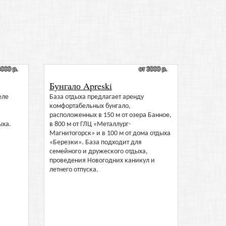
6000 р.
от 3000 р.
Бунгало Apreski
еле
База отдыха предлагает аренду
комфортабельных бунгало,
расположенных в 150 м от озера Банное,
ыха.
в 800 м от ГЛЦ «Металлург-
Магнитогорск» и в 100 м от дома отдыха
«Березки». База подходит для
семейного и дружеского отдыха,
проведения Новогодних каникул и
летнего отпуска.