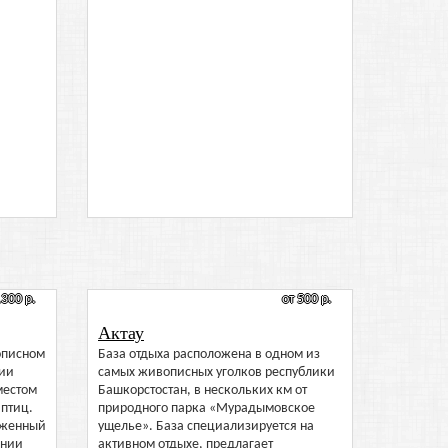
1300 р.
от 500 р.
Актау
описном
База отдыха расположена в одном из
нии
самых живописных уголков республики
местом
Башкорстостан, в нескольких км от
птиц.
природного парка «Мурадымовское
оженный
ущелье». База специализируется на
ении
активном отдыхе, предлагает