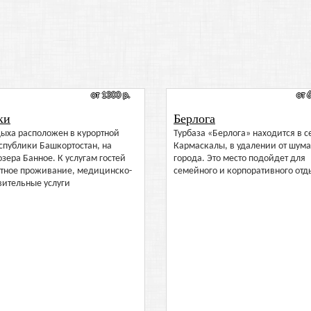
от 1300 р.
от 
ки
Берлога
дыха расположен в курортной
Турбаза «Берлога» находится в с
спублики Башкортостан, на
Кармаскалы, в удалении от шума
озера Банное. К услугам гостей
города. Это место подойдет для
тное проживание, медицинско-
семейного и корпоративного отд
вительные услуги