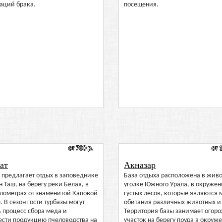
аций брака.
посещения.
от 700 р.
от 
ат
Акназар
 предлагает отдых в заповеднике
База отдыха расположена в жив
 Таш, на берегу реки Белая, в
уголке Южного Урала, в окруже
лометрах от знаменитой Каповой
густых лесов, которые являются 
 В сезон гости турбазы могут
обитания различных животных и 
 процесс сбора меда и
Территория базы занимает огор
ести продукцию пчеловодства на
участок на берегу пруда в окруж