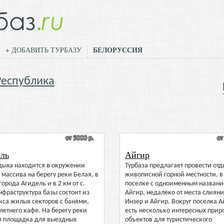
БЕЛОРУССИЯ
+ ДОБАВИТЬ ТУРБАЗУ
Республика
от 5000 р.
от
ль
Айгир
дыха находится в окружении
Турбаза предлагает провести отд
 массива на берегу реки Белая, в
живописной горной местности, в
 города Агидель и в 2 км от с.
поселке с одноименным назван
нфраструктура базы состоит из
Айгир, недалеко от места слияни
кса жилых секторов с банями,
Инзер и Айгир. Вокруг поселка А
летнего кафе. На берегу реки
есть несколько интересных прир
я площадка для выездных
объектов для туристического