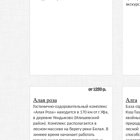
экскурс
от 1250 р.
Алая роза
Алга
Гостинично-оздоровительный комплекс
База от
«Алая Роза» находится в 170 км от г.Уфа,
Куш-Тау
в деревне Уяндыково (Илишевский
хвойных
район). Комплекс располагается в
природн
лесном массиве на берегу реки Белая. В
лесной
зимнее время начинает работать
способс