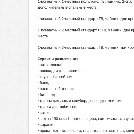
1-комнатный 1-местный полулюкс: ТВ, чайник, 2-спа
дополнительные спальные места.
1-комнатный 2-местный стандарт: ТВ, чайник, две кр
1-комнатный 2-местный стандарт +: ТВ, чайник, две
места.
1-комнатный 3-местный стандарт: ТВ, чайник, три кро
Сервис и развлечения:
- автостоянка,
- площадки для пикника,
- сауна с бассейном,
- баня,
- настольный теннис,
- бильярд,
- трассы для лыж и сноубордов с подъемником,
- трасса для тюбингов,
- каток,
- зал на 150 мест (танцпол, сцена, светомузыка, звук
- караоке,
- прокат летний: лежаки, плавательные матрасы, мяч