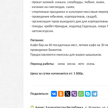
- прокат зимний: коньки, сноуборды, тюбинг, лыжи,
- катание на снегоходах, санях,
- спортивные праздники и культурно-массовые мероп
- проведение юбилеев, корпоративов, свадеб,
- организация туров выходного дня для корпоративны
- походы: хребет Ирендык, водопад Гадельша, озеро 
- автоэкскурсии.
Питание:
Кафе-бар на 60 посадочных мест, летнее кафе на 30 
проведение банкетов.
Предоставляются мангалы для жарки шашлыков.
Период работы:
зима
весна
лето
осень
Цена за сутки начинается от:
1 600
р.
Поделиться:
Адрес:
Башкортостан Республика
,
д. Исяново, ул.