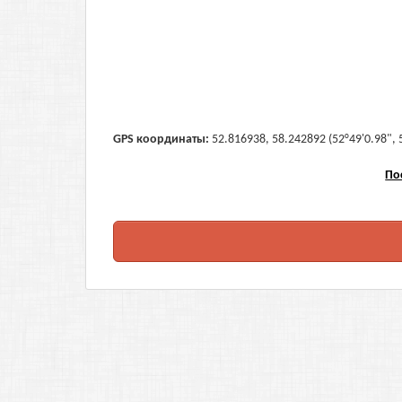
GPS координаты:
52.816938, 58.242892 (52°49'0.98", 
По