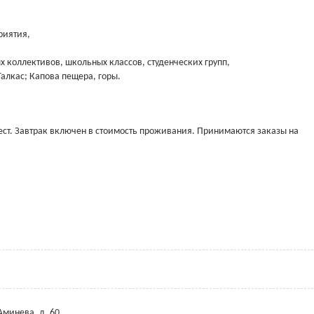
риятия,
х коллективов, школьных классов, студенческих групп,
Талкас; Капова пещера, горы.
мест. Завтрак включен в стоимость проживания. Принимаются заказы на
 Аминева, д. 60