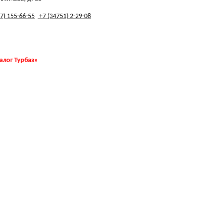
7) 155-66-55
+7 (34751) 2-29-08
талог Турбаз»