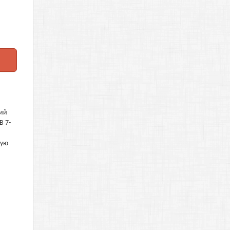
ний
В 7-
вую