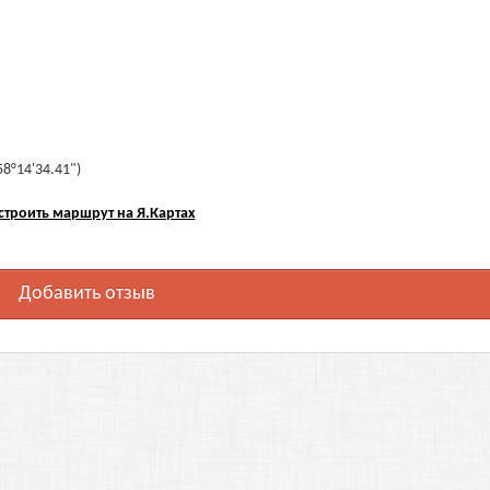
58°14'34.41")
строить маршрут на Я.Картах
Добавить отзыв