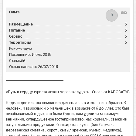
Ольга
5
Размещение
5
Питание
5
Сервис
5
Территория
5
Рекомендую
Посещение: Июль 2018
С семьёй
Отзыв написан: 26/07/2018
«Путь к сердцу туриста лежит через желудок» - Сплав от КАПОВАТУР.
Недели две искала компанию для сплава, в итоге нас набралось 9
человек, 4 взрослых и 5 мальчишек в возрасте от 6 до 9 лет. Это был
незабываемый отдых, это были будни, нам уделили максимум
внимания, супердушевное гостеприимство, нас кормили, свежими
натуральными продуктами, башкирская кухня (бишбармак,
деревенская сметана, корот , кызыл эремсек, кумыс, медовуха),
каждый день баня, после туристической бани СРАЗУ прямиком в