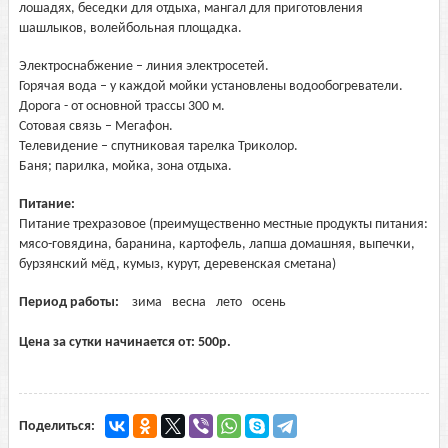
лошадях, беседки для отдыха, мангал для приготовления
шашлыков, волейбольная площадка.
Электроснабжение – линия электросетей.
Горячая вода – у каждой мойки установлены водообогреватели.
Дорога - от основной трассы 300 м.
Сотовая связь – Мегафон.
Телевидение – спутниковая тарелка Триколор.
Баня; парилка, мойка, зона отдыха.
Питание:
Питание трехразовое (преимущественно местные продукты питания:
мясо-говядина, баранина, картофель, лапша домашняя, выпечки,
бурзянский мёд, кумыз, курут, деревенская сметана)
Период работы:
зима
весна
лето
осень
Цена за сутки начинается от:
500
р.
Поделиться: