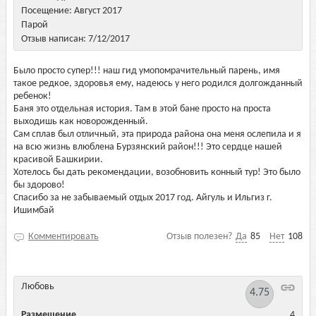
Посещение: Август 2017
Парой
Отзыв написан: 7/12/2017
Было просто супер!!! наш гид умопомрачительный парень, имя
такое редкое, здоровья ему, надеюсь у него родился долгожданный
ребенок!
Баня это отдельная история. Там в этой бане просто на проста
выходишь как новорожденный.
Сам сплав был отличный, эта природа района она меня ослепила и я
на всю жизнь влюблена Бурзянский район!!! Это сердце нашей
красивой Башкирии.
Хотелось бы дать рекомендации, возобновить конный тур! Это было
бы здорово!
Спасибо за не забываемый отдых 2017 год. Айгуль и Ильгиз г.
Ишимбай
Комментировать
Отзыв полезен?
Да
85
Нет
108
Любовь
4.75
Размещение
4