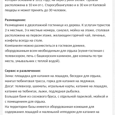
которая основана в 1812 году, на берегу реки Белая. Турбаза
расположена в 10 км от с. Старосубхангулово и в 30 км от Каповой
пещеры и может принять до 30 человек.
Размещение:
Размещение в двухэтажной гостинице из дерева. К услугам туристов
2-х местные, 3-х местные номера, санузел, мойка на этаже, столовая
расположена на первом этаже, желающим горячий чай, печенье,
конфеты всегда на столе.
Компаниям можно разместиться в гостевом домике,
оборудованным всем необходимым для отдыха (кухня-гостиная с
телевизором, печь с башкирским камином, две комнаты по три
места, умывальник с теплой водой).
Сервис и развлечения:
Зима: площадка для катания на лошадях, беседки для отдыха,
мангал тюбинговая трасса, горка для катания на ледянках.
Досуг: телевизор, шахматы, игральные карты, катание на лошадях,
катание на тюбингах, лыжи, подледная рыбалка.
Большая баня из соснового бруса, с отдельной парилкой, мойкой и
с помещением для отдыха.
На территории базы имеется оборудованная конюшня для
содержания лошадей и маленький ипподром для катания на