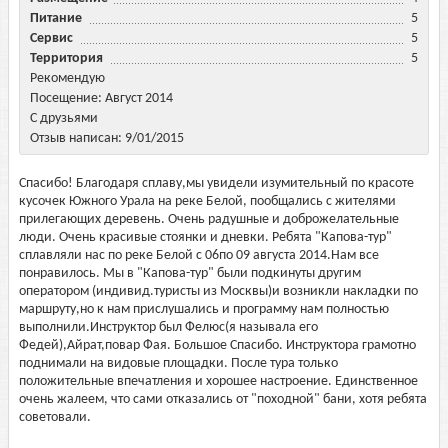
Питание
5
Сервис
5
Территория
5
Рекомендую
Посещение: Август 2014
С друзьями
Отзыв написан: 9/01/2015
Спасибо! Благодаря сплаву,мы увидели изумительный по красоте
кусочек Южного Урала на реке Белой, пообщались с жителями
прилегающих деревень. Очень радушные и доброжелательные
люди. Очень красивые стоянки и дневки. Ребята "Капова-тур"
сплавляли нас по реке Белой с 06по 09 августа 2014.Нам все
понравилось. Мы в "Капова-тур" были подкинуты другим
оператором (индивид.туристы из Москвы)и возникли накладки по
маршруту,но к нам прислушались и программу нам полностью
выполнили.Инструктор был Фелюс(я называла его
Федей),Айрат,повар Фая. Большое Спасибо. Инструктора грамотно
поднимали на видовые площадки. После тура только
положительные впечатления и хорошее настроение. Единственное
очень жалеем, что сами отказались от "походной" бани, хотя ребята
советовали.