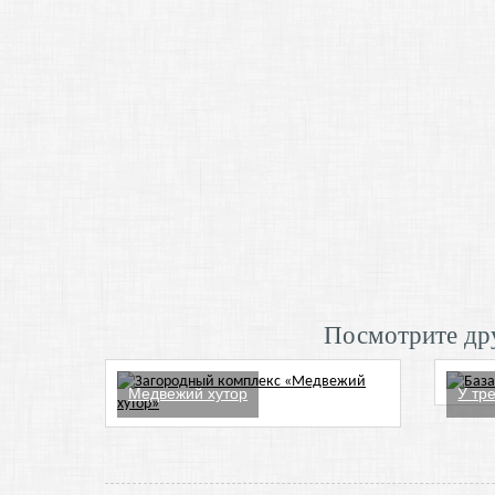
Посмотрите дру
Медвежий хутор
У тр