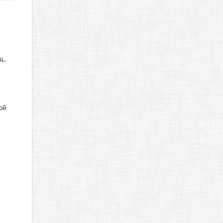
ц,
зой