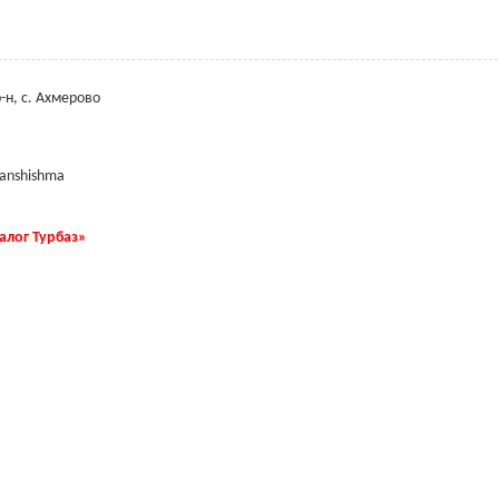
н, с. Ахмерово
yanshishma
талог Турбаз»