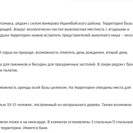
итамака, рядом с селом Ахмерово Ишимбайского района. Территория базы
 рощей. Вокруг экологически чистая живописная местность с ягодными и
дыха территории можно встретить представителей животного мира – лиси
отдых на природе, возможность отметить день рождения, второй день
та для пикников и беседки для праздничных застолий. В озере рядом с ба
и палаток.
можность аренды всей базы целиком. На территории отведены места для
ью 10-15 человек, построенный из натурального дерева. Также возможно
рвом этаже и на мансарде. В комнатах установлены 1-спальные/2-спальные
 территории. Имеется баня.