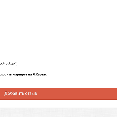
56°12'8.42")
строить маршрут на Я.Картах
Добавить отзыв