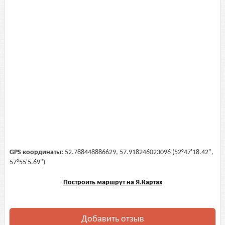
GPS координаты:
52.788448886629, 57.918246023096 (52°47'18.42",
57°55'5.69")
Построить маршрут на Я.Картах
Добавить отзыв