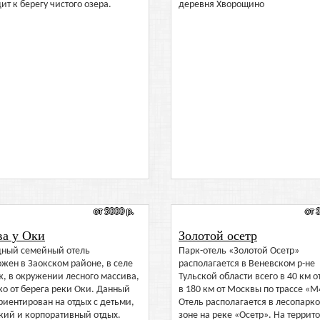
ит к берегу чистого озера.
деревня Хворощино
от 5000 р.
от 
ва у Оки
Золотой осетр
дный семейный отель
Парк-отель «Золотой Осетр»
жен в Заокском районе, в селе
располагается в Веневском р-не
, в окружении лесного массива,
Тульской области всего в 40 км о
о от берега реки Оки. Данный
в 180 км от Москвы по трассе «М
риентирован на отдых с детьми,
Отель располагается в лесопарк
кий и корпоративный отдых.
зоне на реке «Осетр». На террит