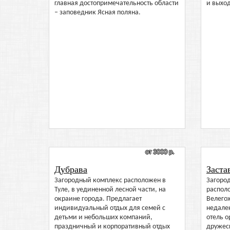
главная достопримечательность области
и выход
– заповедник Ясная поляна.
от 3000 р.
Дубрава
Заста
Загородный комплекс расположен в
Загоро
Туле, в уединенной лесной части, на
располо
окраине города. Предлагает
Велегож
индивидуальный отдых для семей с
недалек
детьми и небольших компаний,
отель о
праздничный и корпоративный отдых
дружес