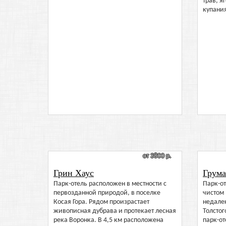
трав, я
купани
от 3800 р.
Грин Хаус
Грума
Парк-отель расположен в местности с
Парк-от
первозданной природой, в поселке
чистом 
Косая Гора. Рядом произрастает
недалек
живописная дубрава и протекает лесная
Толстог
река Воронка. В 4,5 км расположена
парк-о