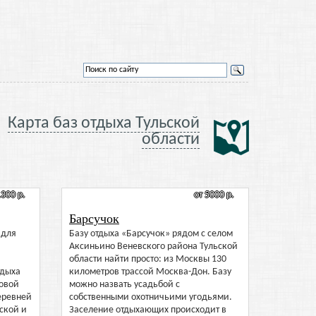
Карта баз отдыха Тульской
области
1300 р.
от 5000 р.
Барсучок
 для
Базу отдыха «Барсучок» рядом с селом
Аксиньино Веневского района Тульской
области найти просто: из Москвы 130
тдыха
километров трассой Москва-Дон. Базу
овой
можно назвать усадьбой с
деревней
собственными охотничьими угодьями.
ской и
Заселение отдыхающих происходит в