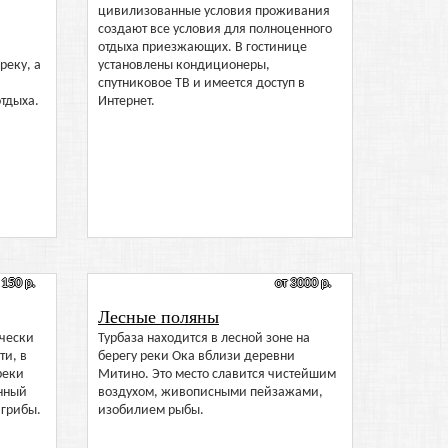
цивилизованные условия проживания
создают все условия для полноценного
отдыха приезжающих. В гостинице
реку, а
установлены кондиционеры,
спутниковое ТВ и имеется доступ в
тдыха.
Интернет.
 150 р.
от 3000 р.
Лесные поляны
ически
Турбаза находится в лесной зоне на
ти, в
берегу реки Ока вблизи деревни
реки
Митино. Это место славится чистейшим
анный
воздухом, живописными пейзажами,
 грибы.
изобилием рыбы.