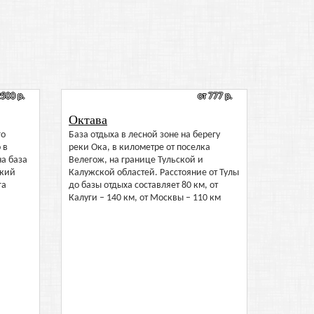
2500 р.
от 777 р.
Октава
го
База отдыха в лесной зоне на берегу
 в
реки Ока, в километре от поселка
а база
Велегож, на границе Тульской и
ский
Калужской областей. Расстояние от Тулы
га
до базы отдыха составляет 80 км, от
Калуги – 140 км, от Москвы – 110 км