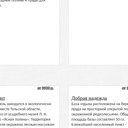
годные поляны и пруды для
я.
от 3900 р.
от 
нт
Добрая надежда
ель находится в экологически
База отдыха расположена на бер
месте Тульской области,
пруда на просторной открытой по
о от усадебного музея Л. Н.
окруженной редколесьями. Общ
о «Ясная поляна». Территория
площадь базы составляет 50 га.
теля окружена лесным массивом
Ближайший населенный пункт –