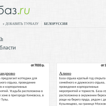
БЕЛОРУССИЯ
+ ДОБАВИТЬ ТУРБАЗУ
ть
области
от 7000 р.
от 
андрово
Алино
 предлагает коттеджи для
База отдыха круглый год открыта
ного отдыха, проведение
семейного и дружеского отдыха,
тв и корпоративных
проведения корпоративных
иятий. Усадьба расположена в
мероприятий и торжеств. База о
 зоне в пригороде Кимовска, в
расположена в окружении берез
т Тулы.
рощи на берегу пруда, рядом с 
Кузьмищево, на границе Москов