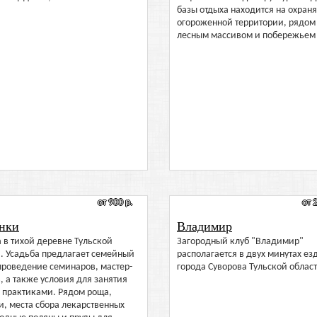
базы отдыха находится на охран
огороженной территории, рядом
лесным массивом и побережьем
от 900 р.
от 
нки
Владимир
 в тихой деревне Тульской
Загородный клуб "Владимир"
. Усадьба предлагает семейный
располагается в двух минутах ез
проведение семинаров, мастер-
города Суворова Тульской област
, а также условия для занятия
и практиками. Рядом роща,
, места сбора лекарственных