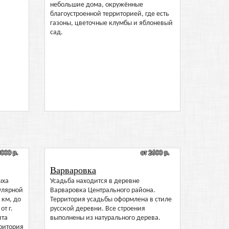
небольшие дома, окружённые
благоустроенной территорией, где есть
газоны, цветочные клумбы и яблоневый
сад.
4000 р.
от 2600 р.
Варваровка
ыха
Усадьба находится в деревне
улярной
Варваровка Центрального района.
 км, до
Территория усадьбы оформлена в стиле
от г.
русской деревни. Все строения
ита
выполнены из натурального дерева.
ритория