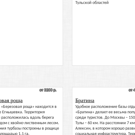
Тульской областей
от 3200 р.
от 
овая роща
Братина
 «Березовая роща» находится в
Удобное расположение базы отд
е Егнышевка. Территория
«Братина» делает ее весьма поп
ы расположилась вдоль берега
среди туристов. До Москвы – 150
дом с хвойно-лиственным лесом.
Тулы – 60 км. На расстоянии 7 км 
ния турбазы построены в рощице
Алексин, в котором хорошо разв
площадью 1,1 га.
социальная инфраструктура. Тер