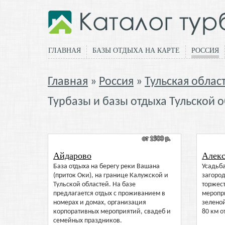
ГЛАВНАЯ
БАЗЫ ОТДЫХА НА КАРТЕ
РОССИЯ
Главная
Россия
Тульская облас
Турбазы и базы отдыха Тульской 
от 1500 р.
Айдарово
Алекс
База отдыха на берегу реки Вашана
Усадьба
(приток Оки), на границе Калужской и
загород
Тульской областей. На базе
торжес
предлагается отдых с проживанием в
меропр
номерах и домах, организация
зеленой
корпоративных мероприятий, свадеб и
80 км о
семейных праздников.