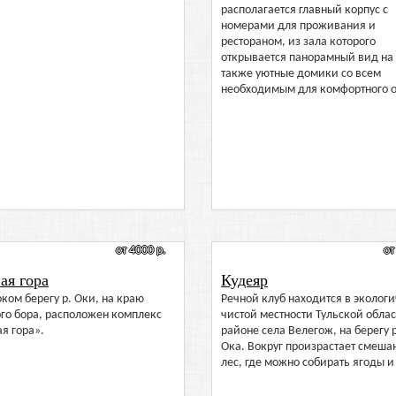
располагается главный корпус с
номерами для проживания и
рестораном, из зала которого
открывается панорамный вид на 
также уютные домики со всем
необходимым для комфортного о
от 4000 р.
от
ая гора
Кудеяр
ком берегу р. Оки, на краю
Речной клуб находится в эколог
го бора, расположен комплекс
чистой местности Тульской облас
я гора».
районе села Велегож, на берегу 
Ока. Вокруг произрастает смеш
лес, где можно собирать ягоды и