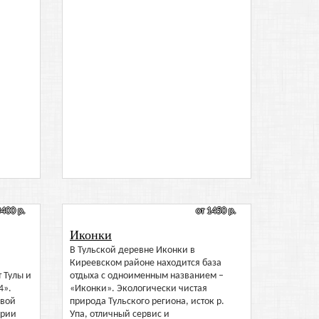
3400 р.
от 1450 р.
Иконки
В Тульской деревне Иконки в
Киреевском районе находится база
т Тулы и
отдыха с одноименным названием –
4».
«Иконки». Экологически чистая
овой
природа Тульского региона, исток р.
ории
Упа, отличный сервис и