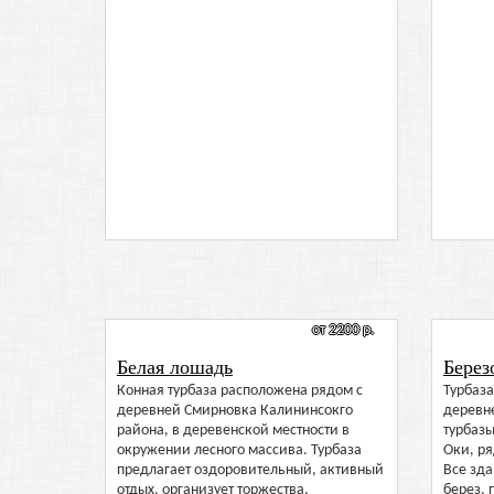
от 2200 р.
Белая лошадь
Берез
Конная турбаза расположена рядом с
Турбаза
деревней Смирновка Калининсокго
деревн
района, в деревенской местности в
турбаз
окружении лесного массива. Турбаза
Оки, ря
предлагает оздоровительный, активный
Все зда
отдых, организует торжества,
берез, 