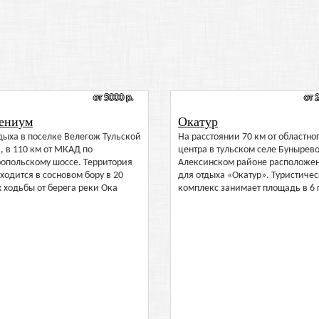
от 5000 р.
от 
ениум
Окатур
дыха в поселке Велегож Тульской
На расстоянии 70 км от областно
, в 110 км от МКАД по
центра в тульском селе Бунырево
опольскому шоссе. Территория
Алексинском районе расположен
ходится в сосновом бору в 20
для отдыха «Окатур». Туристиче
 ходьбы от берега реки Ока
комплекс занимает площадь в 6 