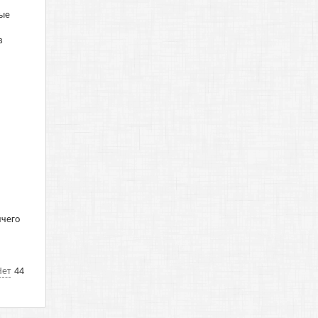
мые
в
,
ичего
Нет
44