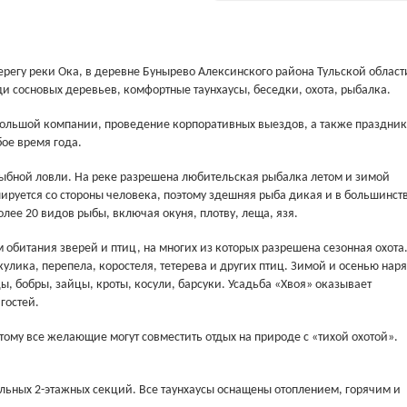
ерегу реки Ока, в деревне Бунырево Алексинского района Тульской област
ди сосновых деревьев, комфортные таунхаусы, беседки, охота, рыбалка.
 большой компании, проведение корпоративных выездов, а также праздник
бое время года.
рыбной ловли. На реке разрешена любительская рыбалка летом и зимой
лируется со стороны человека, поэтому здешняя рыба дикая и в большинст
лее 20 видов рыбы, включая окуня, плотву, леща, язя.
обитания зверей и птиц, на многих из которых разрешена сезонная охота
 кулика, перепела, коростеля, тетерева и других птиц. Зимой и осенью наря
ы, бобры, зайцы, кроты, косули, барсуки. Усадьба «Хвоя» оказывает
гостей.
этому все желающие могут совместить отдых на природе с «тихой охотой».
дельных 2-этажных секций. Все таунхаусы оснащены отоплением, горячим и