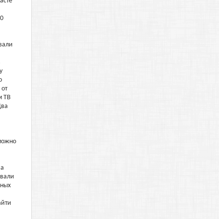
асте
00
ывали
в
у
о
 от
м ТВ
Два
 можно
На
овали
чных
айти