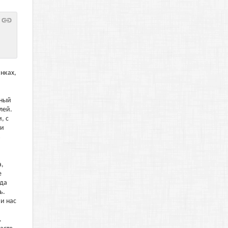
нках,
жный
лей.
, с
ги
в
а,
е
гда
ь.
 и нас
.