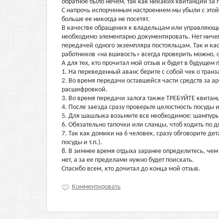
обратное было нечем, так как никаких квитанций за 
С напрочь испорченным настроением мы убыли с этой
больше ее никогда не посетят.
В качестве обращения к владельцам или управляющим
необходимо элементарно документировать. Нет ничег
передачей одного экземпляра постояльцам. Так и касс
работников «на вшивость» всегда проверить можно, 
А для тех, кто прочитал мой отзыв и будет в будущем
1. На переведенный аванс берите с собой чек о транз
2. Во время передачи оставшейся части средств за а
расшифровкой.
3. Во время передачи залога также ТРЕБУЙТЕ квитанц
4. После заезда сразу проверьте целостность посуды 
5. Для шашлыка возьмите все необходимое: шампуры 
6. Обязательно тапочки или сланцы, чтоб ходить по д
7. Так как домики на 6 человек, сразу обговорите д
посуды и т.п.).
8. В зимнее время отдыха заранее определитесь, чем 
нет, а за ее пределами нужно будет поискать.
Спасибо всем, кто дочитал до конца мой отзыв.
Комментировать