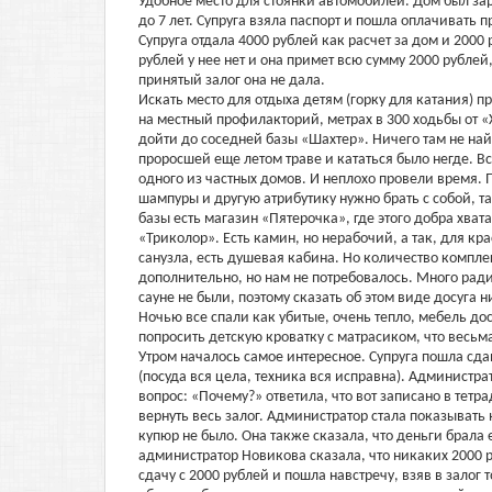
Удобное место для стоянки автомобилей. Дом был зара
до 7 лет. Супруга взяла паспорт и пошла оплачивать
Супруга отдала 4000 рублей как расчет за дом и 2000
рублей у нее нет и она примет всю сумму 2000 рублей
принятый залог она не дала.
Искать место для отдыха детям (горку для катания) 
на местный профилакторий, метрах в 300 ходьбы от «
дойти до соседней базы «Шахтер». Ничего там не най
проросшей еще летом траве и кататься было негде. В
одного из частных домов. И неплохо провели время.
шампуры и другую атрибутику нужно брать с собой, так 
базы есть магазин «Пятерочка», где этого добра хва
«Триколор». Есть камин, но нерабочий, а так, для кра
санузла, есть душевая кабина. Но количество компле
дополнительно, но нам не потребовалось. Много ради
сауне не были, поэтому сказать об этом виде досуга н
Ночью все спали как убитые, очень тепло, мебель до
попросить детскую кроватку с матрасиком, что весьм
Утром началось самое интересное. Супруга пошла сда
(посуда вся цела, техника вся исправна). Администра
вопрос: «Почему?» ответила, что вот записано в тетр
вернуть весь залог. Администратор стала показывать
купюр не было. Она также сказала, что деньги брала
администратор Новикова сказала, что никаких 2000 ру
сдачу с 2000 рублей и пошла навстречу, взяв в залог 