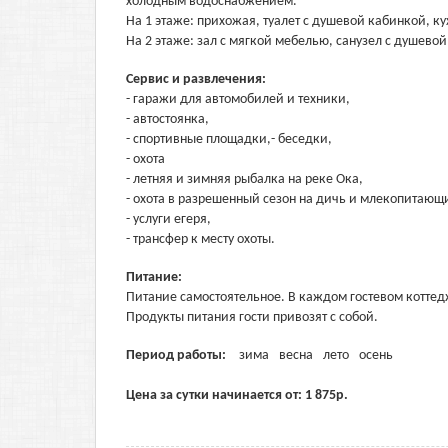
холодным водоснабжением.
На 1 этаже: прихожая, туалет с душевой кабинкой, к
На 2 этаже: зал с мягкой мебелью, санузел с душево
Сервис и развлечения:
- гаражи для автомобилей и техники,
- автостоянка,
- спортивные площадки,- беседки,
- охота
- летняя и зимняя рыбалка на реке Ока,
- охота в разрешенный сезон на дичь и млекопитающ
- услуги егеря,
- трансфер к месту охоты.
Питание:
Питание самостоятельное. В каждом гостевом коттед
Продукты питания гости привозят с собой.
Период работы:
зима
весна
лето
осень
Цена за сутки начинается от:
1 875
р.