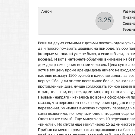
Антон
Разм
Пита
3.25
Серв
Терри
Решили двумя семьями с детьми поехать отдохнуть зи
да и просто пожарить шашлык на природе. Выбор пал
(которые мы знали) уже не было, а если и были, то н
восемь). И вот в интернете обратили внимание на ба
дом для размещения восьми человек. Цена суток аре
Хотя в эту цену кроме аренды дома ничего не входило
нас еще возьмут 1500 рублей в качестве залога за во
вернут. Обещали чистое постельное белье, мангал на 
протопленный дом, лучше согласовать точное время п
отрицательным, вернее, администратор не знала, куд
Первые «напряги» начались во время оформления пр
сказав, что перезвонит после получения средств и по
перезвонил. Учитывая высокую скорость перевода че
сами позвонили, но получили ответ, что денег еще н
Ответ тот же самый. Еще минут через 10 перезванивае
«кинули». Но спустя еще минут через 15 администрат
Прибыв на место, кроме нас из отдыхающих на базе не