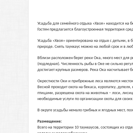
Усадьба для семейного отдыха «Хвоя» находится на б
Гостям предлагается благоустроенная территория сре
Усадьба «Хвоя» ориентирована на отдых с детьми, в
природе. Снять таунхаус можно на любой срок и в лю
Вблизи расположен берег реки Ока, много мест для 
(подледная). Численность рыбы в Оке не сильно регу
достигает крупных размеров. Река Ока насчитывает бо
Окрестности Оки и прибрежные леса являются местом 
Весной проходит охота на бекаса, куропатку, дупеля,
птицами, разрешена охота на животных – лоси, лисиц
необходимые услуги по организации охоты для своих 
В округе усадьбы немало грибных и ягодных мест, по
Размещение:
Всего на территории 10 таунхаусов, состоящих из от