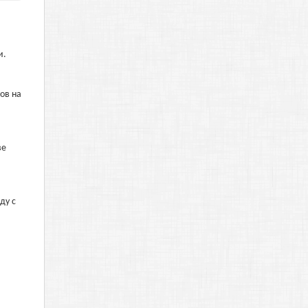
и.
ов на
ве
.
ду с