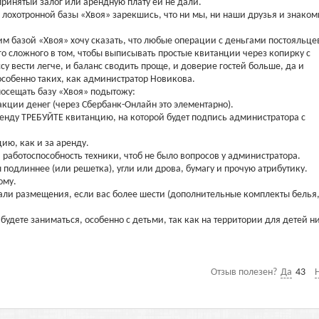
принятый залог или арендную плату ей не дали.
 лохотронной базы «Хвоя» зарекшись, что ни мы, ни наши друзья и знако
 базой «Хвоя» хочу сказать, что любые операции с деньгами постояльце
о сложного в том, чтобы выписывать простые квитанции через копирку с
у вести легче, и баланс сводить проще, и доверие гостей больше, да и
особенно таких, как администратор Новикова.
 посещать базу «Хвоя» подытожу:
акции денег (через Сбербанк-Онлайн это элементарно).
ренду ТРЕБУЙТЕ квитанцию, на которой будет подпись администратора с
ию, как и за аренду.
и работоспособность техники, чтоб не было вопросов у администратора.
подлиннее (или решетка), угли или дрова, бумагу и прочую атрибутику.
ому.
етали размещения, если вас более шести (дополнительные комплекты белья
будете заниматься, особенно с детьми, так как на территории для детей н
Отзыв полезен?
Да
43