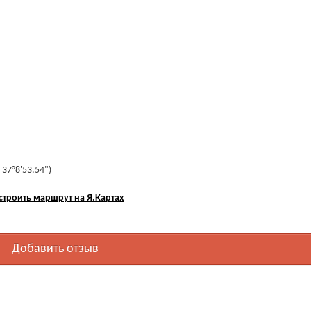
 37°8'53.54")
строить маршрут на Я.Картах
Добавить отзыв