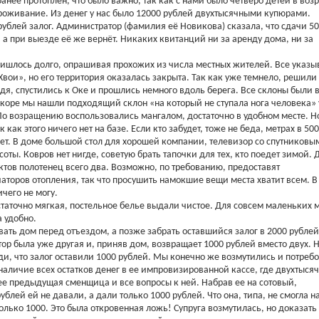
нее протоплен, что было важно, так как с нами было четверо детей в возр
 проживание. Из денег у нас было 12000 рублей двухтысячными купюрами.
 рублей залог. Администратор (фамилия её Новикова) сказала, что сдачи 5
, а при выезде её же вернёт. Никаких квитанций ни за аренду дома, ни за
пришлось долго, опрашивая прохожих из числа местных жителей. Все указ
Хвои», но его территория оказалась закрыта. Так как уже темнело, решили
дя, спустились к Оке и прошлись немного вдоль берега. Все склоны были 
скоре мы нашли подходящий склон «на который не ступала нога человека» 
 По возращению воспользовались мангалом, достаточно в удобном месте. Н
как этого ничего нет на базе. Если кто забудет, тоже не беда, метрах в 500
тает. В доме большой стол для хорошей компании, телевизор со спутниковы
соты. Ковров нет нигде, советую брать тапочки для тех, кто поедет зимой. 
ктов полотенец всего два. Возможно, по требованию, предоставят
аторов отопления, так что просушить намокшие вещи места хватит всем. В
ичего не могу.
статочно мягкая, постельное белье выдали чистое. Для совсем маленьких
а удобно.
вать дом перед отъездом, а позже забрать оставшийся залог в 2000 рублей
тор была уже другая и, приняв дом, возвращает 1000 рублей вместо двух. 
ади, что залог оставили 1000 рублей. Мы конечно же возмутились и потреб
 наличие всех остатков денег в ее импровизированной кассе, где двухтыся
 ее предыдущая сменщица и все вопросы к ней. Набрав ее на сотовый,
блей ей не давали, а дали только 1000 рублей. Что она, типа, не смогла н
только 1000. Это была откровенная ложь! Супруга возмутилась, но доказать