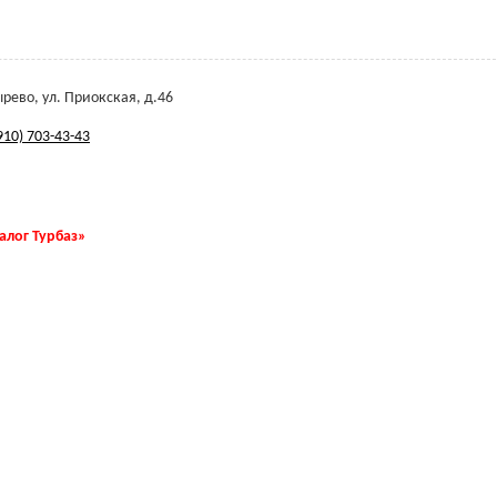
ырево, ул. Приокская, д.46
910) 703-43-43
талог Турбаз»