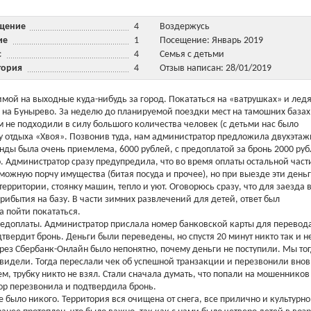
ещение
4
Воздержусь
ние
1
Посещение: Январь 2019
ис
4
Семья с детьми
тория
4
Отзыв написан: 28/01/2019
мой на выходные куда-нибудь за город. Покататься на «ватрушках» и ледя
 на Бунырево. За неделю до планируемой поездки мест на тамошних базах
ам не подходили в силу большого количества человек (с детьми нас было
зу отдыха «Хвоя». Позвонив туда, нам администратор предложила двухэта
нды была очень приемлема, 6000 рублей, с предоплатой за бронь 2000 руб
. Администратор сразу предупредила, что во время оплаты остальной части
зможную порчу имущества (битая посуда и прочее), но при выезде эти день
территории, стоянку машин, тепло и уют. Оговорюсь сразу, что для заезда 
рибытия на базу. В части зимних развлечений для детей, ответ был
а пойти покататься.
едоплаты. Администратор прислала номер банковской карты для перевод
дтвердит бронь. Деньги были переведены, но спустя 20 минут никто так и н
рез Сбербанк-Онлайн было непонятно, почему деньги не поступили. Мы то
е видели. Тогда переслали чек об успешной транзакции и перезвонили внов
м, трубку никто не взял. Стали сначала думать, что попали на мошенников
ор перезвонила и подтвердила бронь.
 было никого. Территория вся очищена от снега, все прилично и культурно