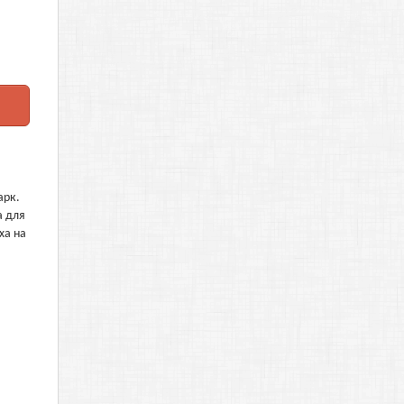
арк.
а для
ха на