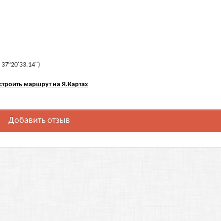
 37°20'33.14")
строить маршрут на Я.Картах
Добавить отзыв