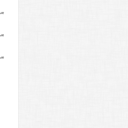
вые
вые
вые