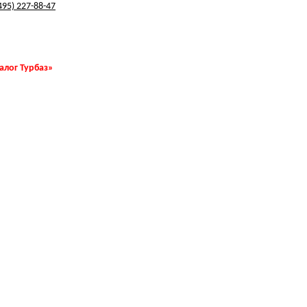
495) 227-88-47
талог Турбаз»