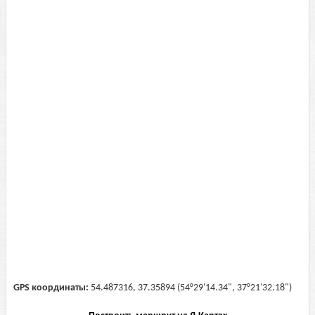
GPS координаты:
54.487316, 37.35894 (54°29'14.34", 37°21'32.18")