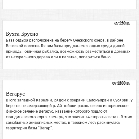
от 150 р.
Бухта Брусно
База отдыха расположена на берегу Онежского озера, в районе
Вепсской волости. Гостям базы предлагается отдых среди дикой
природы, отличная рыбалка, возможность разместиться в домиках
из натурального дерева или в палатке, попариться баню.
от 1200 р.
Вегарус
В юго-западной Карелии, рядом с озерами Салонъярви и Суоярви, у
берегов незамерзающей р. Айттойоки расположено историческое
финское селение Вегарус, название которого пошло от
скандинавского корня «вегар», что значит «4 стороны света». В этих
самобытных живописных местах, в таежном лесу раскинулась
территория базы "Вегар".