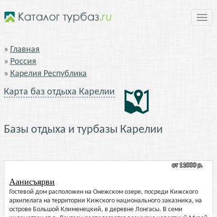
Нави
Главная
Россия
Карелия Республика
Карта баз отдыха Карелии
Базы отдыха и турбазы Карелии
от 11000 р.
Аанисъярви
Гостевой дом расположен на Онежском озере, посреди Кижского
архипелага на территории Кижского национального заказника, на
острове Большой Клименецкий, в деревне Лонгасы. В семи