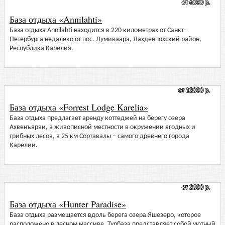
от 6000 р.
База отдыха «Annilahti»
База отдыха Annilahti находится в 220 километрах от Санкт-
Петербурга недалеко от пос. Лумиваара, Лахденпохский район,
Республика Карелия.
от 12000 р.
База отдыха «Forrest Lodge Karelia»
База отдыха предлагает аренду коттеджей на берегу озера
Ахвенъярви, в живописной местности в окружении ягодных и
грибных лесов, в 25 км Сортавалы – самого древнего города
Карелии.
от 2600 р.
База отдыха «Hunter Paradise»
База отдыха размещается вдоль берега озера Яшезеро, которое
расположено в лесном массиве. Турбаза представляет собой уютный