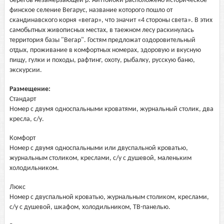
берегов незамерзающей р. Айттойоки расположено историческое
финское селение Вегарус, название которого пошло от
скандинавского корня «вегар», что значит «4 стороны света». В этих
самобытных живописных местах, в таежном лесу раскинулась
территория базы "Вегар". Гостям предложат оздоровительный
отдых, проживание в комфортных номерах, здоровую и вкусную
пищу, гулки и походы, рафтинг, охоту, рыбалку, русскую баню,
экскурсии.
Размещение:
Стандарт
Номер с двумя односпальными кроватями, журнальный столик, два
кресла, с/у.
Комфорт
Номер с двумя односпальными или двуспальной кроватью,
журнальным столиком, креслами, с/у с душевой, маленьким
холодильником.
Люкс
Номер с двуспальной кроватью, журнальным столиком, креслами,
с/у с душевой, шкафом, холодильником, ТВ-панелью.