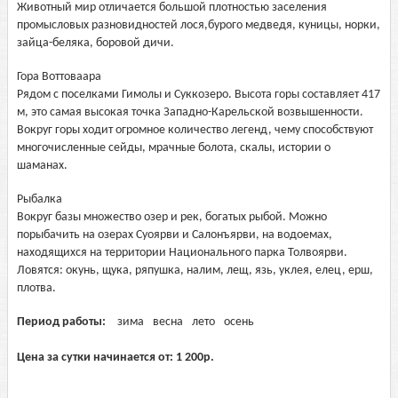
Животный мир отличается большой плотностью заселения
промысловых разновидностей лося,бурого медведя, куницы, норки,
зайца-беляка, боровой дичи.
Гора Воттоваара
Рядом с поселками Гимолы и Суккозеро. Высота горы составляет 417
м, это самая высокая точка Западно-Карельской возвышенности.
Вокруг горы ходит огромное количество легенд, чему способствуют
многочисленные сейды, мрачные болота, скалы, истории о
шаманах.
Рыбалка
Вокруг базы множество озер и рек, богатых рыбой. Можно
порыбачить на озерах Суоярви и Салонъярви, на водоемах,
находящихся на территории Национального парка Толвоярви.
Ловятся: окунь, щука, ряпушка, налим, лещ, язь, уклея, елец, ерш,
плотва.
Период работы:
зима
весна
лето
осень
Цена за сутки начинается от:
1 200
р.