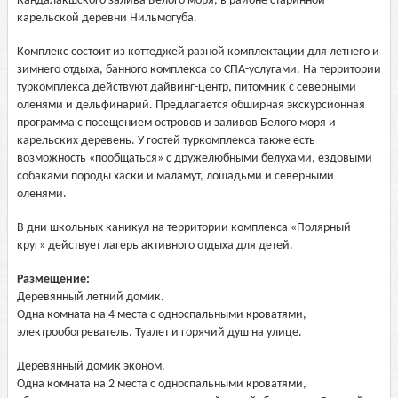
Кандалакшского залива Белого моря, в районе старинной
карельской деревни Нильмогуба.
Комплекс состоит из коттеджей разной комплектации для летнего и
зимнего отдыха, банного комплекса со СПА-услугами. На территории
туркомплекса действуют дайвинг-центр, питомник с северными
оленями и дельфинарий. Предлагается обширная экскурсионная
программа с посещением островов и заливов Белого моря и
карельских деревень. У гостей туркомплекса также есть
возможность «пообщаться» с дружелюбными белухами, ездовыми
собаками породы хаски и маламут, лошадьми и северными
оленями.
В дни школьных каникул на территории комплекса «Полярный
круг» действует лагерь активного отдыха для детей.
Размещение:
Деревянный летний домик.
Одна комната на 4 места с односпальными кроватями,
электрообогреватель. Туалет и горячий душ на улице.
Деревянный домик эконом.
Одна комната на 2 места с односпальными кроватями,