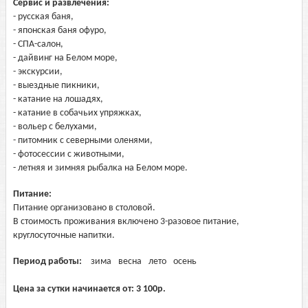
Сервис и развлечения:
- русская баня,
- японская баня офуро,
- СПА-салон,
- дайвинг на Белом море,
- экскурсии,
- выездные пикники,
- катание на лошадях,
- катание в собачьих упряжках,
- вольер с белухами,
- питомник с северными оленями,
- фотосессии с животными,
- летняя и зимняя рыбалка на Белом море.
Питание:
Питание организовано в столовой.
В стоимость проживания включено 3-разовое питание,
круглосуточные напитки.
Период работы:
зима
весна
лето
осень
Цена за сутки начинается от:
3 100
р.