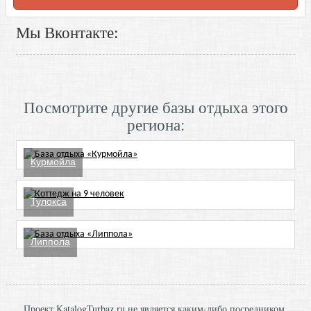
Мы Вконтакте:
Посмотрите другие базы отдыха этого
региона:
Курмойла
Тулокса
Липпола
Проект KatalogTurbaz.ru не является каким-либо посредником,