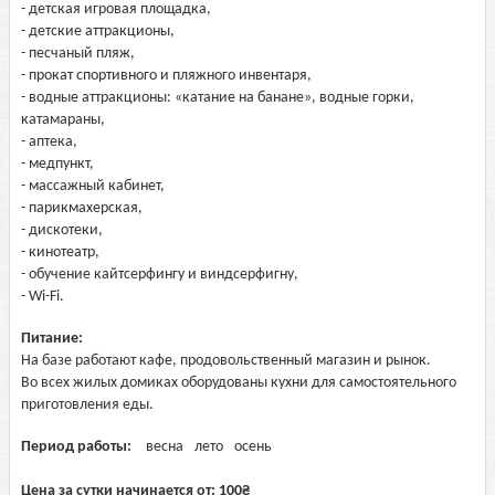
- детская игровая площадка,
- детские аттракционы,
- песчаный пляж,
- прокат спортивного и пляжного инвентаря,
- водные аттракционы: «катание на банане», водные горки,
катамараны,
- аптека,
- медпункт,
- массажный кабинет,
- парикмахерская,
- дискотеки,
- кинотеатр,
- обучение кайтсерфингу и виндсерфигну,
- Wi-Fi.
Питание:
На базе работают кафе, продовольственный магазин и рынок.
Во всех жилых домиках оборудованы кухни для самостоятельного
приготовления еды.
Период работы:
весна
лето
осень
Цена за сутки начинается от:
100
₴