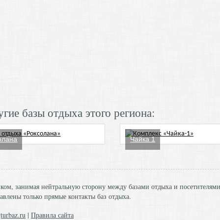
гие базы отдыха этого региона:
олана
Чайка 1
ником, занимая нейтральную сторону между базами отдыха и посетителям
авлены только прямые контакты баз отдыха.
turbaz.ru
|
Правила сайта