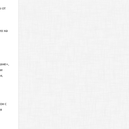
 от
их на
ане»,
ми
м.
он с
ля