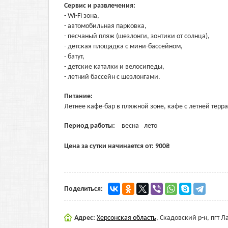
Сервис и развлечения:
- Wi-Fi зона,
- автомобильная парковка,
- песчаный пляж (шезлонги, зонтики от солнца),
- детская площадка с мини-бассейном,
- батут,
- детские каталки и велосипеды,
- летний бассейн с шезлонгами.
Питание:
Летнее кафе-бар в пляжной зоне, кафе с летней терр
Период работы:
весна
лето
Цена за сутки начинается от:
900
₴
Поделиться:
Адрес:
Херсонская область
,
Скадовский р-н, пгт Л