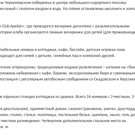
на Черноморском побережье в центре небольшого курортного поселка
песчаный с пологим входом в воду. На пляже установлены шезлонги и зонты
Club Apelsin», где проводятся вечерние дискотеки с развлекательными
ритории клуба организуются пенные вечеринки для детей (для проживающ
ртабельные номера в коттеджах, кафе, бассейн, детская игровая зона.
подходит для семей с детьми, семейных пар и компаний друзей.
етские аттракционы, традиционные водные развлечения – катание на «бан
сположена набережная с кафе, барами, экскурсионными бюро и сувенирны
втостанция с регулярным автобусным сообщением со Скадовском и Херсоно
отдельно стоящих коттеджах из дерева. Всего 16 номеров с 2-местным, 3-
в двуспальную), одноместный диван, санузел (раковина, унитаз, душ-подд
ном, столик, стулья, полотенца, постельное белье, шампунь, мыло, гель д
3-местное размещение. Четвертное дополнительное спальное место на
в. м.