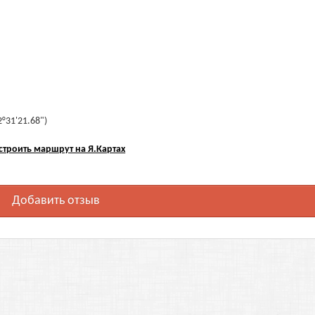
2°31'21.68")
строить маршрут на Я.Картах
Добавить отзыв