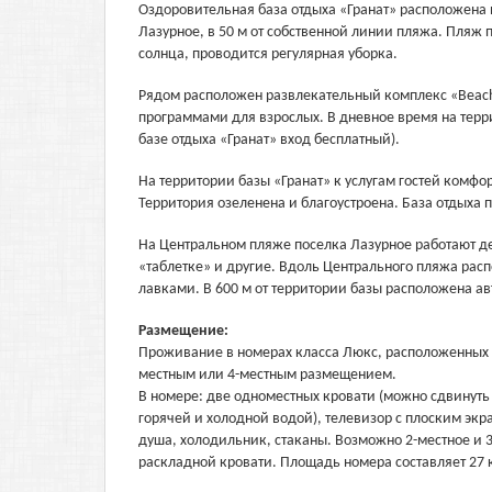
Оздоровительная база отдыха «Гранат» расположена 
Лазурное, в 50 м от собственной линии пляжа. Пляж 
солнца, проводится регулярная уборка.
Рядом расположен развлекательный комплекс «Beach 
программами для взрослых. В дневное время на тер
базе отдыха «Гранат» вход бесплатный).
На территории базы «Гранат» к услугам гостей комфо
Территория озеленена и благоустроена. База отдыха 
На Центральном пляже поселка Лазурное работают д
«таблетке» и другие. Вдоль Центрального пляжа ра
лавками. В 600 м от территории базы расположена а
Размещение:
Проживание в номерах класса Люкс, расположенных в 
местным или 4-местным размещением.
В номере: две одноместных кровати (можно сдвинуть 
горячей и холодной водой), телевизор с плоским экра
душа, холодильник, стаканы. Возможно 2-местное и 
раскладной кровати. Площадь номера составляет 27 к