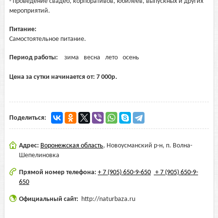
- проведение свадеб, корпоративов, юбилеев, выпускных и других
мероприятий.
Питание:
Самостоятельное питание.
Период работы:
зима
весна
лето
осень
Цена за сутки начинается от:
7 000
р.
Поделиться:
Адрес:
Воронежская область
,
Новоусманский р-н, п. Волна-
Шепелиновка
Прямой номер телефона:
+ 7 (905) 650-9-650
+ 7 (905) 650-9-
650
Официальный сайт:
http://naturbaza.ru