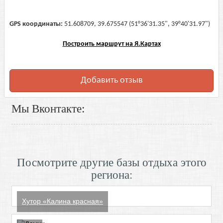
GPS координаты:
51.608709, 39.675547 (51°36'31.35", 39°40'31.97")
Построить маршрут на Я.Картах
Добавить отзыв
Мы Вконтакте:
Посмотрите другие базы отдыха этого
региона:
Хутор «Калина красная»