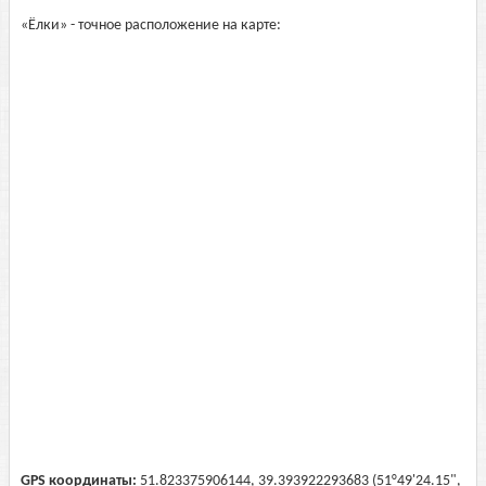
«Ёлки» - точное расположение на карте:
GPS координаты:
51.823375906144, 39.393922293683 (51°49'24.15",