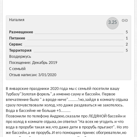
Наталия
3.25
Размещение
5
Питание
1
Сервис
2
Территория
5
Воздержусь
Посещение: Декабрь 2019
С семьёй
Отзыв написан: 3/01/2020
В январские праздники 2020 года мы с семьёй посетили вашу
Турбазу"Золотая форель",а именно сауну и бассейн. Первое
впечатление было " а вроде ниче"........!но,зайдя в комнату отдыха
сразу почувствовали холод,что даже раздеваться не захотелось.
Вода в бассейне не больше +5........
Позвонили по телефону Андрею,сказали про ЛЕДЯНОЙ бассейн и
про холод в комнате отдыха,он ответил "На всех не угодить и что
вода в проруби такая же,что даже дети в прорубь прыгают". Но это
же бассейн,а не прорубь.И его помощник принес обогреватели,но