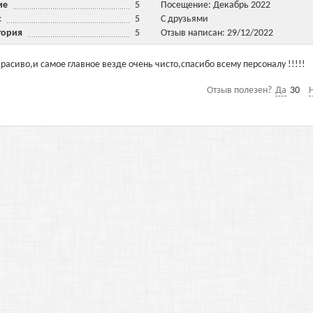
ние
5
Посещение: Декабрь 2022
ис
5
С друзьями
тория
5
Отзыв написан: 29/12/2022
расиво,и самое главное везде очень чисто,спасибо всему персоналу !!!!!
Отзыв полезен?
Да
30