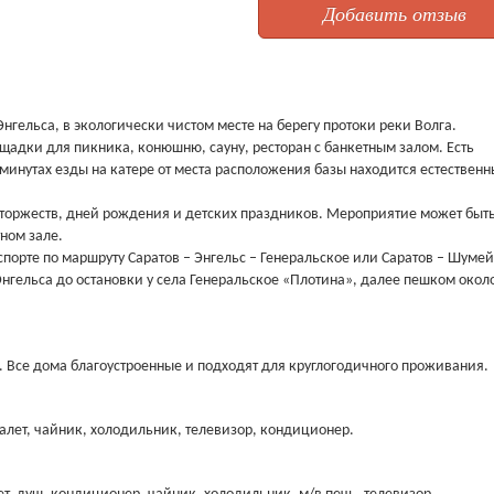
Добавить отзыв
нгельса, в экологически чистом месте на берегу протоки реки Волга.
щадки для пикника, конюшню, сауну, ресторан с банкетным залом. Есть
 минутах езды на катере от места расположения базы находится естествен
 торжеств, дней рождения и детских праздников. Мероприятие может быт
тном зале.
порте по маршруту Саратов – Энгельс – Генеральское или Саратов – Шумей
Энгельса до остановки у села Генеральское «Плотина», далее пешком окол
. Все дома благоустроенные и подходят для круглогодичного проживания.
уалет, чайник, холодильник, телевизор, кондиционер.