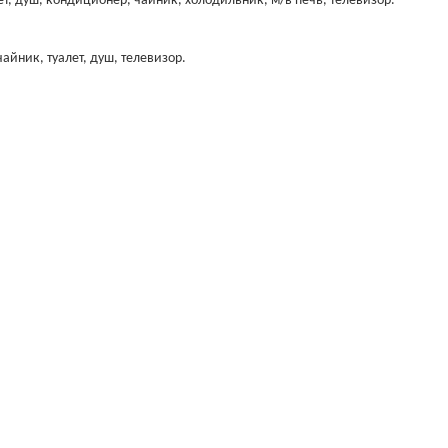
лет, душ, кондиционер, чайник, холодильник, м/в печь, телевизор.
айник, туалет, душ, телевизор.