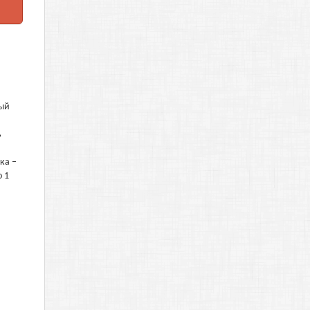
ный
ь
ка –
о 1