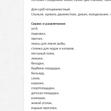
Гостиная с обеденной зоной, кухня, две спальни, туа
Дом сруб четырехместный.
Спальня, кровать двухместная, диван, холодильник, ч
Сервис и развлечения:
wi-fi,
парковка,
причал,
пирсы для ловли рыбы,
стоянка для лодок и катеров,
песчаный пляж,
лежаки,
беседки,
барбекю площадки,
бильярд,
сауна,
караоке,
спортплощадки,
детская площадка,
конюшня,
живой уголок,
водные прогулки,