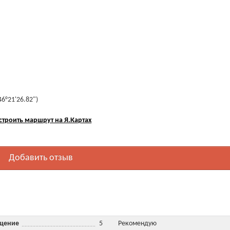
46°21'26.82")
строить маршрут на Я.Картах
Добавить отзыв
ещение
5
Рекомендую