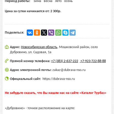
Период работы:
зима
весна
лето
осень
Цена за сутки начинается от:
2 300
р.
Поделиться:
Адрес:
Новосибирская область
,
Мошковский район, село
Дубровино, ул. Садовая, 1а
Прямой номер телефона:
+7 (383) 2-637-222
+7-923-722-88-88
Адрес электронной почты:
zakaz@dubrava-nso.ru
Официальный сайт:
https://dubrava-nso.ru
Не забудьте сказать, что Вы нашли нас на сайте «Каталог Турбаз»
«Дубровино» - точное расположение на карте: