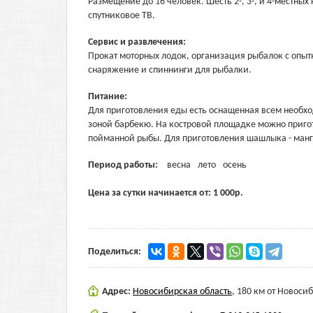
Размещение до 16 человек. Шесть 2-, 3-, и 4-местных 
спутниковое ТВ.
Сервис и развлечения:
Прокат моторных лодок, организация рыбалок с опы
снаряжение и спиннинги для рыбалки.
Питание:
Для приготовления еды есть оснащенная всем необхо
зоной барбекю. На костровой площадке можно пригото
пойманной рыбы. Для приготовления шашлыка - манга
Период работы:
весна
лето
осень
Цена за сутки начинается от:
1 000
р.
Поделиться:
Адрес:
Новосибирская область
,
180 км от Новосиб