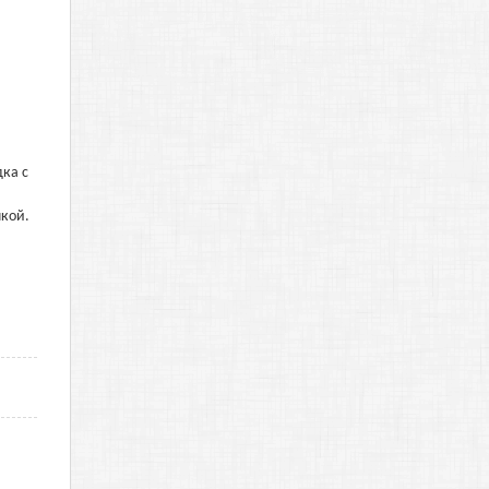
дка с
пкой.