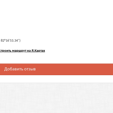
 82°16'53.34")
строить маршрут на Я.Картах
Добавить отзыв