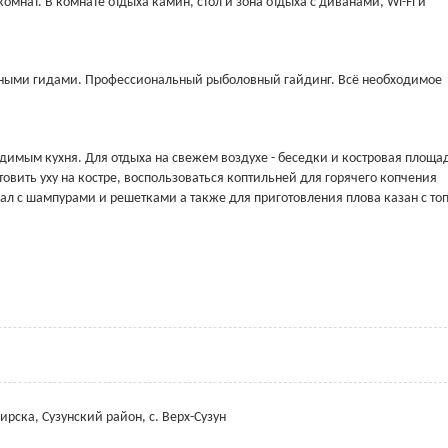
комнат. В комнате отдыха камин, стол и зона отдыха с диванами, Wi-Fi и
тными гидами. Профессиональный рыболовный гайдинг. Всё необходимое
димым кухня. Для отдыха на свежем воздухе - беседки и костровая площа
вить уху на костре, воспользоваться коптильней для горячего копчения
л с шампурами и решетками а также для приготовления плова казан с то
ирска, Сузунский район, с. Верх-Сузун