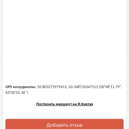
GPS координаты:
56.803275979413, 43.348710347513 (56°48'11.79",
43°20'55.36")
Построить маршрут на Я.Картах
Добавить отзыв