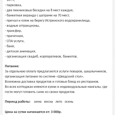
- Wi-Fi,
- парковка,
- две пикниковых беседки на 8 мест каждая,
- банкетная веранда с шатрами на 70 мест,
- причал и пляж на берегу Истринского водохранилища,
- водные аттракционы,
- трансфер,
- прачечная,
- СПА-услуги,
- баня,
- детская анимация,
- организация свадеб, корпоративов, банкетов.
Питание:
За отдельную оплату предлагаются услуги поваров, шашлычников,
организация питание по системе «Шведский стол».
Возможна доставка продуктов и готовых блюд из ресторанов.
Во всех коттеджах имеются кухни и индивидуальные мангалы, где
гости могут готовить сами из своих продуктов.
Период работы:
зима
весна
лето
осень
Цена за сутки начинается от:
3 000
р.