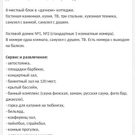
6-местный блок в «дачном» коттедже.
Гостиная-каминная, кухня, ТВ, три спальни, кухонная техника,
санузел с ванной, санузел с душем.
Гостевой домик №1, №2 (стандартные 1-комнатные номера).
В номере одна комната, санузел с душем, ТВ. Есть номера с выходом
на балкон.
Сервис и развлечения:
- автостоянка,
- площадки-барбекю,
- концертный зал,
- банкетный зал на 120 мест,
- крытый бассейн,
- банный комплекс (сауна финская, хамам, русская сауна, фито бар,
джакузи),
- горка для катания на тюбингах,
- бильярд,
- конференц-зал,
- пейнтбол, страйкбол,
- конные прогулки,