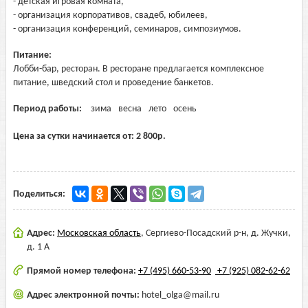
- детская игровая комната,
- организация корпоративов, свадеб, юбилеев,
- организация конференций, семинаров, симпозиумов.
Питание:
Лобби-бар, ресторан. В ресторане предлагается комплексное
питание, шведский стол и проведение банкетов.
Период работы:
зима
весна
лето
осень
Цена за сутки начинается от:
2 800
р.
Поделиться:
Адрес:
Московская область
,
Сергиево-Посадский р-н, д. Жучки,
д. 1 А
Прямой номер телефона:
+7 (495) 660-53-90
+7 (925) 082-62-62
Адрес электронной почты:
hotel_olga@mail.ru