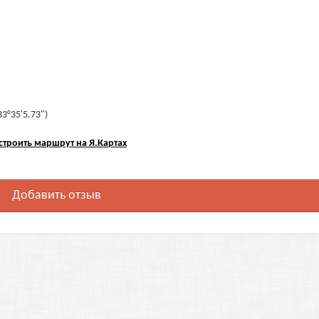
33°35'5.73")
строить маршрут на Я.Картах
Добавить отзыв