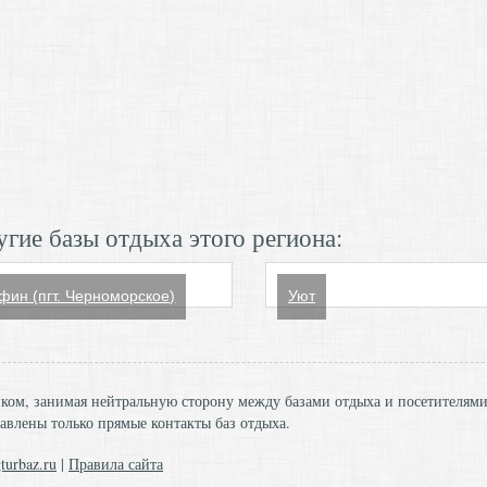
гие базы отдыха этого региона:
фин (пгт. Черноморское)
Уют
ником, занимая нейтральную сторону между базами отдыха и посетителям
авлены только прямые контакты баз отдыха.
turbaz.ru
|
Правила сайта