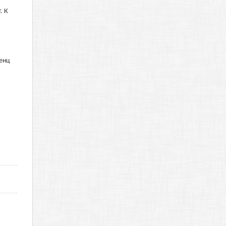
. К
ренц