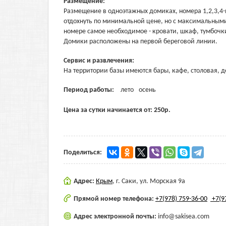
Размещение:
Размещение в одноэтажных домиках, номера 1,2,3,4-м
отдохнуть по минимальной цене, но с максимальным
номере самое необходимое - кровати, шкаф, тумбочк
Домики расположены на первой береговой линии.
Сервис и развлечения:
На территории базы имеются бары, кафе, столовая, д
Период работы:
лето
осень
Цена за сутки начинается от:
250
р.
Поделиться:
Адрес:
Крым
,
г. Саки, ул. Морская 9а
Прямой номер телефона:
+7(978) 759-36-00
+7(9
Адрес электронной почты:
info@sakisea.com