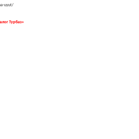
ha-uyut/
талог Турбаз»