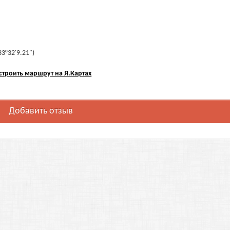
33°32'9.21")
строить маршрут на Я.Картах
Добавить отзыв