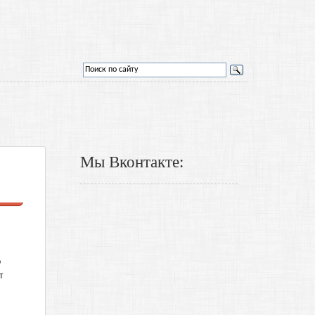
Мы Вконтакте:
о
т