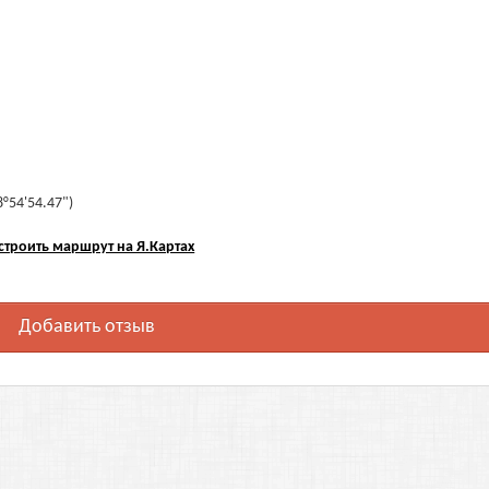
8°54'54.47")
строить маршрут на Я.Картах
Добавить отзыв