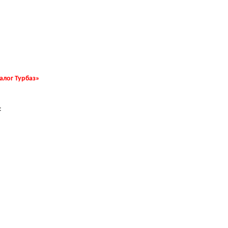
талог Турбаз»
: