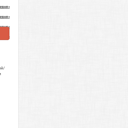
ий/
м