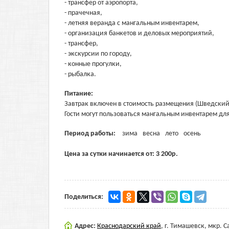
- трансфер от аэропорта,
- прачечная,
- летняя веранда с мангальным инвентарем,
- организация банкетов и деловых мероприятий,
- трансфер,
- экскурсии по городу,
- конные прогулки,
- рыбалка.
Питание:
Завтрак включен в стоимость размещения (Шведский 
Гости могут пользоваться мангальным инвентарем для
Период работы:
зима
весна
лето
осень
Цена за сутки начинается от:
3 200
р.
Поделиться:
Адрес:
Краснодарский край
,
г. Тимашевск, мкр. С