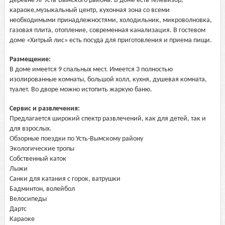
деревне Яг Усть-Вымского района. В доме есть телевизор,
караоке,музыкальный центр, кухонная зона со всеми
необходимыми принадлежностями, холодильник, микроволновка,
газовая плита, отопление, современная канализация. В гостевом
доме «Хитрый лис» есть посуда для приготовления и приема пищи.
Размещение:
В доме имеется 9 спальных мест. Имеется 3 полностью
изолированные комнаты, большой холл, кухня, душевая комната,
туалет. Во дворе можно истопить жаркую баню.
Сервис и развлечения:
Предлагается широкий спектр развлечений, как для детей, так и
для взрослых.
Обзорные поездки по Усть-Вымскому району
Экологические тропы
Собственный каток
Лыжи
Санки для катания с горок, ватрушки
Бадминтон, волейбол
Велосипеды
Дартс
Караоке