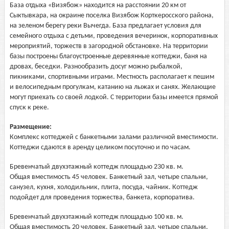
База отдыха «Визябож» находится на расстоянии 20 км от
Сыктывкара, на окраине поселка Визябож Корткеросского района,
на зеленом берегу реки Вычегда. База предлагает условия для
семейного отдыха с детьми, проведения вечеринок, корпоративных
мероприятий, торжеств в загородной обстановке. На территории
базы построены благоустроенные деревянные коттеджи, баня на
дровах, беседки. Разнообразить досуг можно рыбалкой,
пикниками, спортивными играми. Местность располагает к пешим
и велосипедным прогулкам, катанию на лыжах и санях. Желающие
могут приехать со своей лодкой. С территории базы имеется прямой
спуск к реке.
Размещение:
Комплекс коттеджей с банкетными залами различной вместимости.
Коттеджи сдаются в аренду целиком посуточно и по часам.
Бревенчатый двухэтажный коттедж площадью 230 кв. м.
Общая вместимость 45 человек. Банкетный зал, четыре спальни,
санузел, кухня, холодильник, плита, посуда, чайник. Коттедж
подойдет для проведения торжества, банкета, корпоратива.
Бревенчатый двухэтажный коттедж площадью 100 кв. м.
Общая вместимость 20 человек. Банкетный зал, четыре спальни,