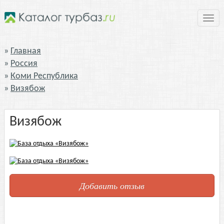
Нави
Главная
Россия
Коми Республика
Визябож
Визябож
Добавить отзыв