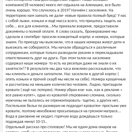
компания(18 человек) много лет отдыхала на Аленушке, все было
очень хорошо. Что случилось в 2019? Начнём с заселения. На
территорию нам заехать не дали- новые правила полный бред! У нас
с собой лыжи, коньки и ещё масса всего, что пришлось тащить на
себе... все для клиентов...Мы приехали вовремя, предоставили
документы о полной оплате. К слову сказать, бронирование мы
сделали в сентябре- просили конкретный корпус и номера, которые
знаем. По приезду мы выяснили, что в наших номерах живут дети и
выезжать не собираются. Мы начали обращаться к различным
сотрудникам, которые только разводили руками и перекладывали
ответственность друг на друга. При этом талон на заселение
содержал наши номера- то есть на ресепшн даже не знали о их
занятости!? В результате мы два часа вежливо рассказывали, что
мы клиенты и деньги заплатили. Нас заселили в другой корпус (
опять коньки и прочий скарб мы несли на себе). Номера крошечные
и рассчитаны на меньшее количество человек. Ладно, притащили
кровати ( ещё час потерян). Номер убран кое- как, как в рекламе «
все равно купят», одна из кроватей откровенно сломана, сколько
мужчины не пытались ее отремонтировать- тщетно, а других нет..
Постельное белье по размерам не подходит кроватям- простыни уже
кровати, поэтому неизбежно просыпаешься на грязном матрасе...
Вода в раковине не уходит, горячую воду дождёшься только
подождав минут 10-15..
Отдельный рассказ про столовую! Мы не едим дома омаров на