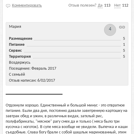
Комментировать
Отзыв полезен?
Да
113
Нет
112
Мария
4
Размещение
5
Питание
1
Сервис
5
Территория
5
Воздержусь
Посещение: Февраль 2017
С семьёй
Отзыв написан: 6/02/2017
Отдохнули хорошо. Единственный и большой минус - это отвратное
питание. Были два дня, постоянно давали заветренную картошку на
завтрак обед и ужин, в различных видах, затхлый рис,
полуфабрикаты, "мясное" рагу смех да и только ( мяса было три
кусочка с ноготок). В супе мяса вообще не увидели. Выпечка и каши
съедобные. Слава богу брали с собой шашлык маринованный, этим