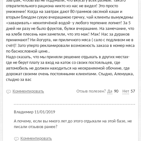
завтрак, чтобы вы не подумали, что вкусы у всех разные. Такого
отвратительного рациона никто из нас не видел! Это просто
унижение! Когда на завтрак дают 80 граммов овсяной каши и
вторым блюдом сухую вчерашнюю гречку, чай клиенты вынуждены
«заваривать» некипячёной водой- у любого терпение лопнет! За 5
дней ни разу не было фруктов, булки вчерашние. На замечание, что
на хлебе плесень нам заметили, что это мак! Мак! Нас за дураков
принимают? Ни йогурта, ни приличного мяса ( сало с подливом не в
счёт)! Зато уперто рекламировали возможность заказа в номер мяса
по баснословной цене..
Надо сказать, что мы приняли решение отдыхать в других местах-
где не берут плату за вход на каток со своих постояльцев, где
автомобиль не должен находиться на неохраняемой обочине, где
дорожат своими очень постоянными клиентами. Стыдно, Аленушка,
стыдно за вас
Комментировать
Отзыв полезен?
Да
90
Нет
57
Владимир
11/01/2019
А почему, если вы много лет до этого отдыхали на этой базе, не
писали отзывов ранее?
Комментировать