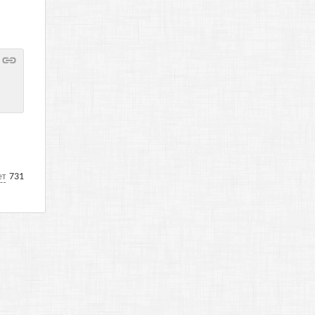
ет
731