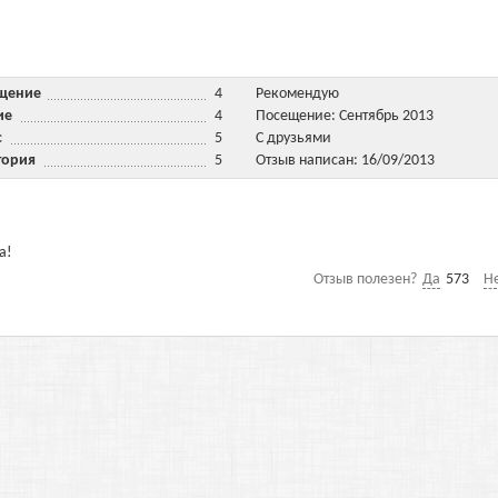
ещение
4
Рекомендую
ние
4
Посещение: Сентябрь 2013
ис
5
С друзьями
тория
5
Отзыв написан: 16/09/2013
а!
Отзыв полезен?
Да
573
Н