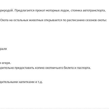
природой. Предлагается прокат моторных лодок, стоянка автотранспорта,
. Охота на остальных животных открывается по расписанию сезонов охоты:
враля
 егеря.
рительно предоставить копию охотничьего билета и паспорта.
адительными напитками и т.д.