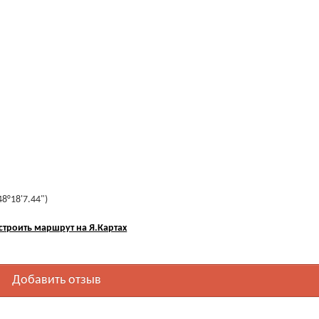
48°18'7.44")
строить маршрут на Я.Картах
Добавить отзыв