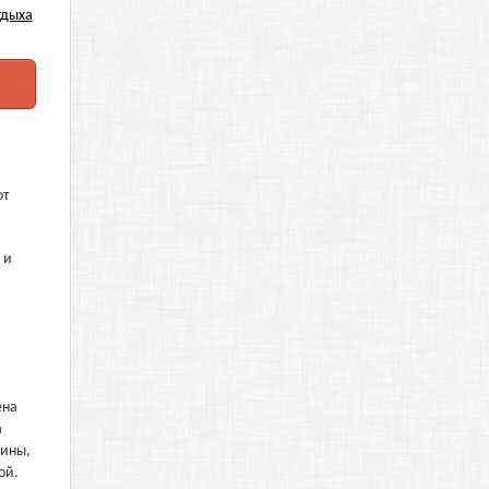
от
 и
ена
а
вины,
ой.