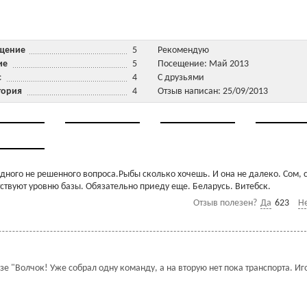
ещение
5
Рекомендую
ние
5
Посещение: Май 2013
ис
4
С друзьями
тория
4
Отзыв написан: 25/09/2013
ного не решенного вопроса.Рыбы сколько хочешь. И она не далеко. Сом, с
ствуют уровню базы. Обязательно приеду еще. Беларусь. Витебск.
Отзыв полезен?
Да
623
Н
зе "Волчок! Уже собрал одну команду, а на вторую нет пока транспорта. Иг