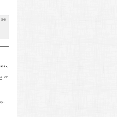
азан,
ет
731
орь