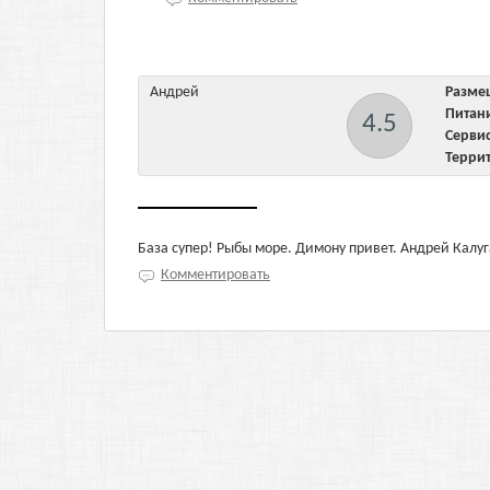
Андрей
Разм
Пита
4.5
Серв
Терри
База супер! Рыбы море. Димону привет. Андрей Калуг
Комментировать