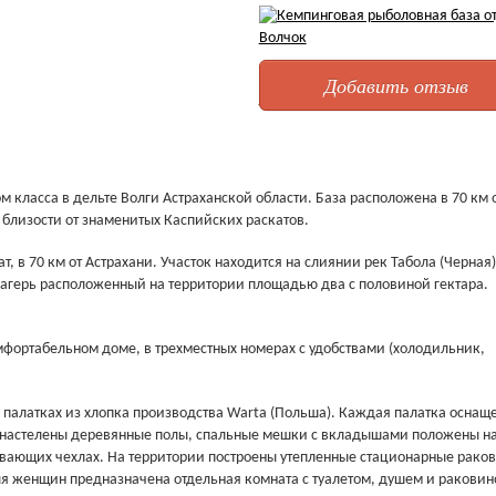
Добавить отзыв
 класса в дельте Волги Астраханской области. База расположена в 70 км 
 близости от знаменитых Каспийских раскатов.
, в 70 км от Астрахани. Участок находится на слиянии рек Табола (Черная)
лагерь расположенный на территории площадью два c половиной гектара.
фортабельном доме, в трехместных номерах с удобствами (холодильник,
 палатках из хлопка производства Warta (Польша). Каждая палатка оснащ
х настелены деревянные полы, спальные мешки с вкладышами положены н
ивающих чехлах. На территории построены утепленные стационарные рако
Для женщин предназначена отдельная комната с туалетом, душем и раковин