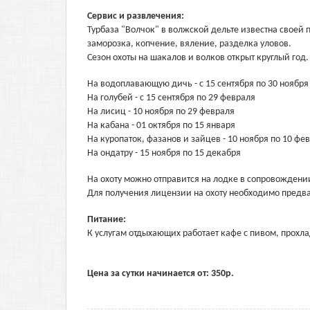
Сервис и развлечения:
Турбаза "Волчок" в волжской дельте известна своей 
заморозка, копчение, вяление, разделка уловов.
Сезон охоты на шакалов и волков открыт круглый год
На водоплавающую дичь - с 15 сентября по 30 ноября
На голубей - с 15 сентября по 29 февраля
На лисиц - 10 ноября по 29 февраля
На кабана - 01 октября по 15 января
На куропаток, фазанов и зайцев - 10 ноября по 10 фе
На ондатру - 15 ноября по 15 декабря
На охоту можно отправится на лодке в сопровождении
Для получения лицензии на охоту необходимо предва
Питание:
К услугам отдыхающих работает кафе с пивом, прохл
Цена за сутки начинается от:
350
р.