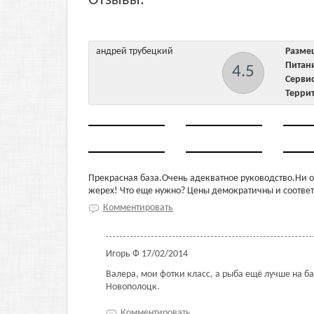
Отзывы:
андрей трубецкий
Разм
Пита
4.5
Серв
Терри
Прекрасная база.Очень адекватное руководство.Ни од
жерех! Что еще нужно? Цены демократичны и соответ
Комментировать
Игорь Ф
17/02/2014
Валера, мои фотки класс, а рыба ещё лучше на ба
Новополоцк.
Комментировать