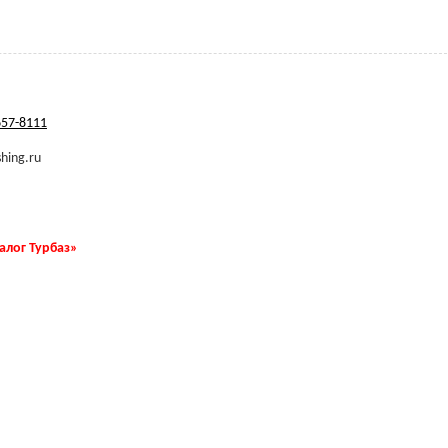
657-8111
hing.ru
талог Турбаз»