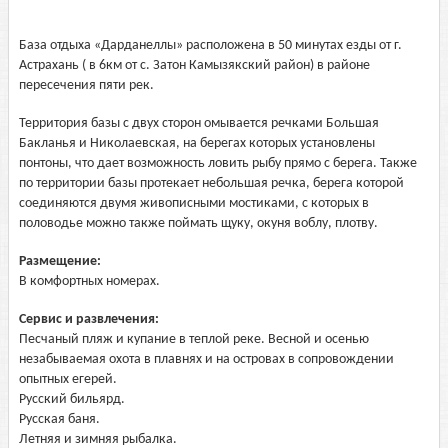
База отдыха «Дарданеллы» расположена в 50 минутах езды от г.
Астрахань ( в 6км от с. Затон Камызякский район) в районе
пересечения пяти рек.
Территория базы с двух сторон омывается речками Большая
Бакланья и Николаевская, на берегах которых установлены
понтоны, что дает возможность ловить рыбу прямо с берега. Также
по территории базы протекает небольшая речка, берега которой
соединяются двумя живописными мостиками, с которых в
половодье можно также поймать щуку, окуня воблу, плотву.
Размещение:
В комфортных номерах.
Сервис и развлечения:
Песчаный пляж и купание в теплой реке. Весной и осенью
незабываемая охота в плавнях и на островах в сопровождении
опытных егерей.
Русский бильярд.
Русская баня.
Летняя и зимняя рыбалка.