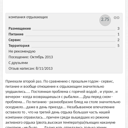
компания отдыхающих
2.75
Размещение
3
Питание
1
Сервис
2
Территория
5
Не рекомендую
Посещение: Октябрь 2013
С друзьями
Отзыв написан: 8/11/2013
Приехали второй раз. По сравнению с прошлым годом - сервис,
питание и вообще отношение к отдыхающим значительно
ухудшились.... Постоянная проблема с горячей водой , и утром , и
вечером - когда возвращаешься с рыбалки....Душ перед сном -
проблема... По питанию - разнообразие блюд на столе значительно
оскуднело...даже в день приезда... Незабываемое впечатление
оставило то , что на третий день отдыха большая часть нашей
компании отравилась...причем среди вышедших из режима
активного отдыха (рвота,высокая температура)пьющих накануне
спиртное - не было......Ладно хоть отделались только этими