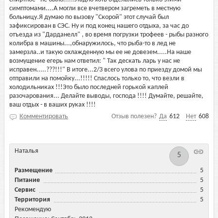
симптомами....А могли все вчетвером загреметь в местную
больницу.Я думаю по вызову "Скорой" этот случай был
зафиксирован в СЭС. Ну и под конец нашего отдыха, за час до
отъезда из "Дарданелл" , во время погрузки трофеев - рыбы разного
колибра в машины...,обнаружилось, что рыба-то в лед не
замерзла..и такую охлажденную мы ее не довезем.....На наше
возмущение егерь нам ответил: " Так дескать ларь у нас не
исправен.....???!!!" В итоге...2/3 всего улова по приезду домой мы
отправили на помойку...!!!!! Спаслось только то, что везли в
холодильниках !!!Это было последней горькой каплей
разочарования... Делайте выводы, господа !!!! Думайте, решайте,
ваш отдых - в ваших руках !!!!
Комментировать
Отзыв полезен?
Да
612
Нет
608
Наталья
5
Размещение
5
Питание
5
Сервис
5
Территория
5
Рекомендую