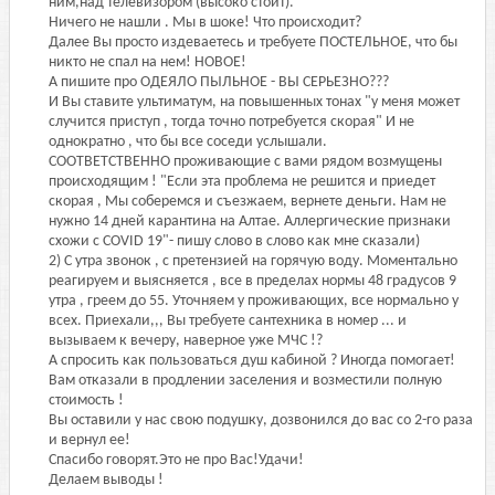
ним,над телевизором (высоко стоит).
Ничего не нашли . Мы в шоке! Что происходит?
Далее Вы просто издеваетесь и требуете ПОСТЕЛЬНОЕ, что бы
никто не спал на нем! НОВОЕ!
А пишите про ОДЕЯЛО ПЫЛЬНОЕ - ВЫ СЕРЬЕЗНО???
И Вы ставите ультиматум, на повышенных тонах "у меня может
случится приступ , тогда точно потребуется скорая" И не
однократно , что бы все соседи услышали.
СООТВЕТСТВЕННО проживающие с вами рядом возмущены
происходящим ! "Если эта проблема не решится и приедет
скорая , Мы соберемся и съезжаем, вернете деньги. Нам не
нужно 14 дней карантина на Алтае. Аллергические признаки
схожи с COVID 19"- пишу слово в слово как мне сказали)
2) С утра звонок , с претензией на горячую воду. Моментально
реагируем и выясняется , все в пределах нормы 48 градусов 9
утра , греем до 55. Уточняем у проживающих, все нормально у
всех. Приехали,,, Вы требуете сантехника в номер ... и
вызываем к вечеру, наверное уже МЧС !?
А спросить как пользоваться душ кабиной ? Иногда помогает!
Вам отказали в продлении заселения и возместили полную
стоимость !
Вы оставили у нас свою подушку, дозвонился до вас со 2-го раза
и вернул ее!
Спасибо говорят.Это не про Вас!Удачи!
Делаем выводы !