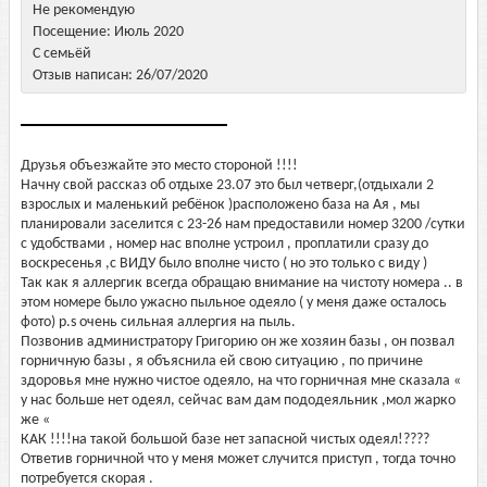
Не рекомендую
Посещение: Июль 2020
С семьёй
Отзыв написан: 26/07/2020
Друзья объезжайте это место стороной !!!!
Начну свой рассказ об отдыхе 23.07 это был четверг,(отдыхали 2
взрослых и маленький ребёнок )расположено база на Ая , мы
планировали заселится с 23-26 нам предоставили номер 3200 /сутки
с удобствами , номер нас вполне устроил , проплатили сразу до
воскресенья ,с ВИДУ было вполне чисто ( но это только с виду )
Так как я аллергик всегда обращаю внимание на чистоту номера .. в
этом номере было ужасно пыльное одеяло ( у меня даже осталось
фото) p.s очень сильная аллергия на пыль.
Позвонив администратору Григорию он же хозяин базы , он позвал
горничную базы , я объяснила ей свою ситуацию , по причине
здоровья мне нужно чистое одеяло, на что горничная мне сказала «
у нас больше нет одеял, сейчас вам дам пододеяльник ,мол жарко
же «
КАК !!!!на такой большой базе нет запасной чистых одеял!????
Ответив горничной что у меня может случится приступ , тогда точно
потребуется скорая .