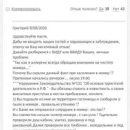
Комментировать
Отзыв полезен?
Да
38
Нет
43
Григорий
8/08/2020
Здравствуйте Настя.
Дабы не вводить наших гостей и отдыхающих в заблуждение,
отвечу на Ваш негативный отзыв!
Давайте разберемся с ВИДУ или ВВИДУ Ваших, личных
проблем;
"Так как я аллергик всегда обращаю внимание на чистоту
номера..."
Почему Вы скрыли данный факт при заселении в номер !?
Претензии начались вечером ... около 19:00
***Нарушение Законодательства №132 "Об основах туристской
деятельности в Р.Ф." - Вы обязаны ставить в известность о своих
внезапных приступах в местах прибывания, ночлеге.
1) Вы подошли ко мне на территории гостиницы и сообщили о
пыли в номере , правильно уточняю !?
И с Вами же отправился сотрудник в номер - это так!?
Вы совместно начали осмотр номера , с сан узла ! Тщательно
проверили душ кабину, унитаз, раковину и под
раковиной.Далее проверили все тумбочки , холодильник и под