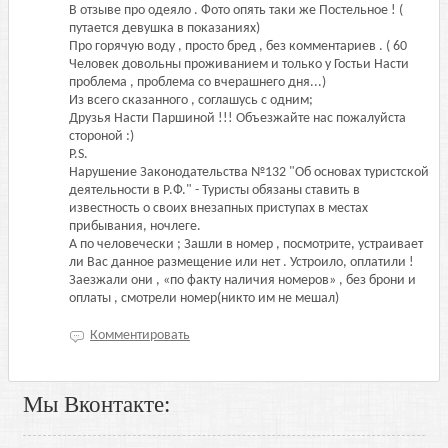
В отзыве про одеяло . Фото опять таки же Постельное ! (
путается девушка в показаниях)
Про горячую воду , просто бред , без комментариев . ( 60
Человек довольны проживанием и только у Гостьи Насти
проблема , проблема со вчерашнего дня...)
Из всего сказанного , соглашусь с одним;
Друзья Насти Паршиной !!! Объезжайте нас пожалуйста
стороной :)
P.S.
Нарушение Законодательства №132 "Об основах туристской
деятельности в Р.Ф." - Туристы обязаны ставить в
известность о своих внезапных приступах в местах
прибывания, ночлеге.
А по человечески ; Зашли в номер , посмотрите, устраивает
ли Вас данное размещение или нет . Устроило, оплатили !
Заезжали они , «по факту наличия номеров» , без брони и
оплаты , смотрели номер(никто им не мешал)
Комментировать
Мы Вконтакте: