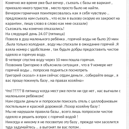
Конечно же время уже был вечер , съехать с базы не вариант ,
приехало много туристов , место просто было не найти.
Вечером горничная поинтересовалась как я себя чувствую ..
предложила нам съехать , что если я вызову скорую их закроют на
карантин , пишу слово в слово как мне сказали)
Съезжать мы конечно отказались!
На следущий день 24.07 (пятница)
Повела в душ маленького ребёнка , горячей воды не было 20 мин
,была только холодная , воду мы спускали в ожидание горячей .Я
взяла номер с удобствами , так будьте добры предоставить чистое
одеяло и горячую воду.
В четверг спустив воду через 10 мин пошла горячая.
Позвонив Григорию я объяснила ситуация , что в 9 номере нет
горячей воды .. попросив подняться посмотреть
Григорий сказал» я вам сейчас отдам деньги , собирайте вещи , я
вас прошу покинуть базу , на правах хозяйна»
Что!????? В пятницу когда мест уже почти ни где нет , нас выгнали с
маленьким ребёнком!
Нам отдали деньги и попросили поискать отель с целлофановым
постельным и красной дорожкой .Позор хозяйну базу !
Мы не нарушали правила базы , всего лишь попросили чистое
одеяло и решить вопрос с горячей водой !
Никогда и никому я не посоветую эту базу , прежде чем заселится
туда задумайтесь .. а выгонят ли вас потом .