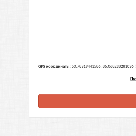
GPS координаты:
50.78319441586, 86.068238281036 (5
По