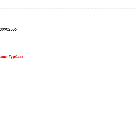
39902506
талог Турбаз»