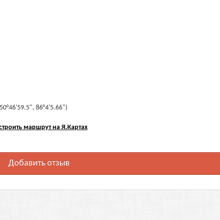
0°46'59.5", 86°4'5.66")
строить маршрут на Я.Картах
Добавить отзыв