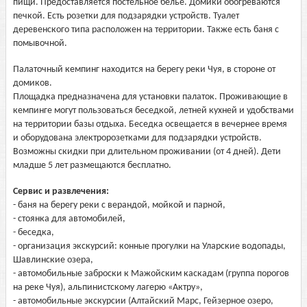
пищи. Предоставляется постельное белье. Домики обогреваются
печкой. Есть розетки для подзарядки устройств. Туалет
деревенского типа расположен на территории. Также есть баня с
помывочной.
Палаточный кемпинг находится на берегу реки Чуя, в стороне от
домиков.
Площадка предназначена для установки палаток. Проживающие в
кемпинге могут пользоваться беседкой, летней кухней и удобствами
на территории базы отдыха. Беседка освещается в вечернее время
и оборудована электророзетками для подзарядки устройств.
Возможны скидки при длительном проживании (от 4 дней). Дети
младше 5 лет размещаются бесплатно.
Сервис и развлечения:
- баня на берегу реки с верандой, мойкой и парной,
- стоянка для автомобилей,
- беседка,
- организация экскурсий: конные прогулки на Уларские водопады,
Шавлинские озера,
- автомобильные заброски к Мажойским каскадам (группа порогов
на реке Чуя), альпинистскому лагерю «Актру»,
- автомобильные экскурсии (Алтайский Марс, Гейзерное озеро,