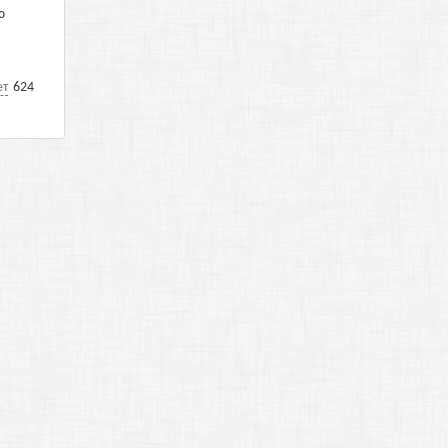
ю
ет
624