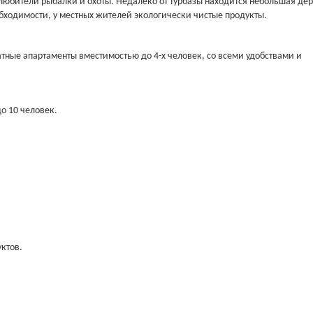
 любители рыбалки и охоты. Недалеко от турбазы находится небольшая дер
бходимости, у местных жителей экологически чистые продукты.
натные апартаменты вместимостью до 4-х человек, со всеми удобствами и
о 10 человек.
ктов.