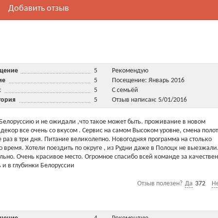
Добавить отзыв
ещение
5
Рекомендую
ние
5
Посещение: Январь 2016
ис
5
С семьёй
тория
5
Отзыв написан: 5/01/2016
Белоруссию и не ожидали ,что такое может быть. проживание в новом
декор все очень со вкусом . Сервис на самом Высоком уровне, смена поло
 раз в три дня. Питание великолепно. Новогодняя программа на столько
ло время. Хотели поездить по округе , из Рудни даже в Полоцк не выезжали
ельно. Очень красивое место. Огромное спасибо всей команде за качестве
 и в глубинки Белоруссии
Отзыв полезен?
Да
372
Н