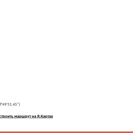
8°49'51.45")
строить маршрут на Я.Картах