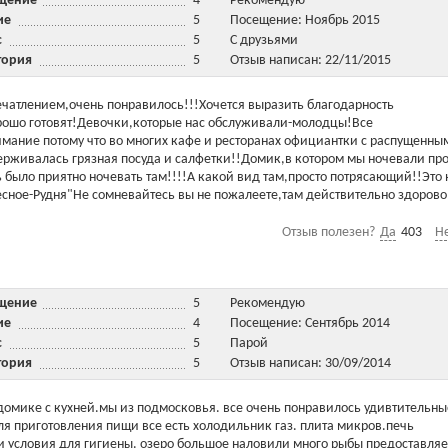
ещение
4
Рекомендую
ние
5
Посещение: Ноябрь 2015
ис
5
С друзьями
тория
5
Отзыв написан: 22/11/2015
печатлением,очень понравилось!!!Хочется выразить благодарность
орошо готовят!Девочки,которые нас обслуживали-молодцы!Все
имание потому что во многих кафе и ресторанах официантки с распущенны
ерживалась грязная посуда и салфетки!!Домик,в котором мы ночевали про
 было приятно ночевать там!!!!А какой вид там,просто потрясающий!!Это 
Лесное-Рудня"Не сомневайтесь вы не пожалеете,там действительно здорово
Отзыв полезен?
Да
403
Н
ещение
5
Рекомендую
ние
4
Посещение: Сентябрь 2014
ис
5
Парой
тория
5
Отзыв написан: 30/09/2014
 домике с кухней.мы из подмосковья. все очень понравилось удивтительны
ля приготовления пищи все есть холодильник газ. плита микров.печь
и условия для гигиены. озеро большое наловили много рыбы предоставляе