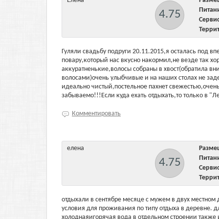
Елена
Разм
Пита
4.75
Серв
Терри
Гуляли свадьбу подруги 20.11.2015,я осталась под в
повару,который нас вкусно накормил,не везде так х
аккуратненькие,волосы собраны в хвост(обратила вн
волосами)очень улыбчивые и на наших столах не зад
идеально чистый,постельное пахнет свежестью,очень
забываемо!!!Если куда ехать отдыхать,то только в "
Комментировать
елена
Разм
Пита
4.75
Серв
Терри
отдыхали в сентябре месяце с мужем в двух местном
условия для проживания по типу отдыха в деревне. д
холоднаяигорячая вода в отдельном строении также 