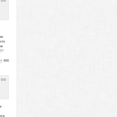
ми
сто
не
!!!
ет
400
е
тся