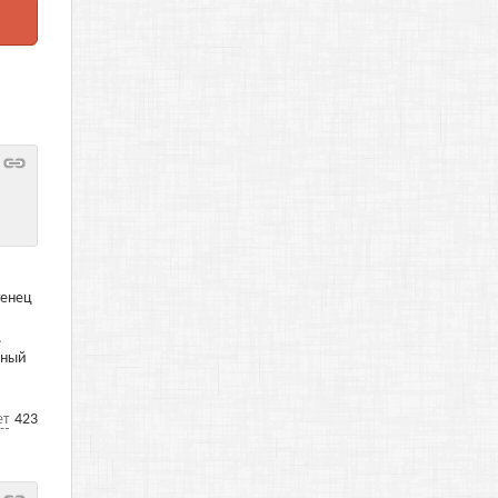
тенец
.
нный
ет
423