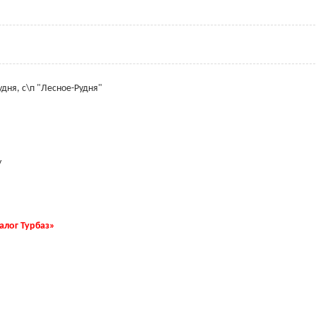
удня, с\п "Лесное-Рудня"
y
талог Турбаз»