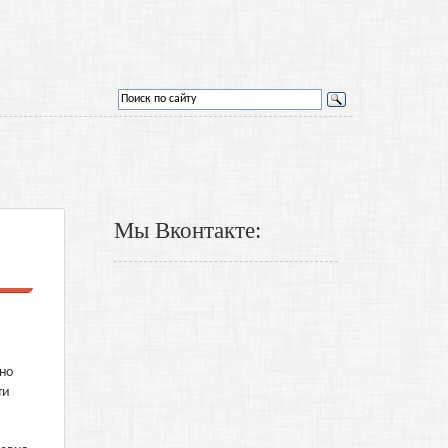
Мы Вконтакте:
но
ти