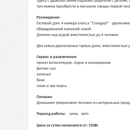
Здесь с удовольствием отдыхают родители с детьми,
там можно приобрести в магазине товары первой нео
Размещение:
Гостевой дом: 4 номера класса "Стандарт" - двухком
оборудованной кухонной зоной.
Домики над водой вместимостью до 4 человек.
Два новых двухэтажных горных дома, вместимостью д
Сервис и развлечения:
прокат велосипедов, лодок и катамаранов
фитнес-зал
кинозал
баня
пляж и три пирса.
Питание:
Домашнее трехразовое питание из натуральных проду
Период работы:
зима
лето
Цена за сутки начинается от:
150
Br