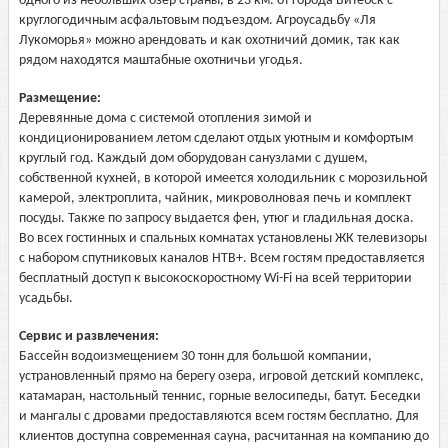
одного из небольших озер страны, в 23 км. от города Витебск с
круглогодичным асфальтовым подъездом. Агроусадьбу «Ля
Лукоморья» можно арендовать и как охотничий домик, так как
рядом находятся маштабные охотничьи угодья.
Размещение:
Деревянные дома с системой отопления зимой и
кондиционированием летом сделают отдых уютным и комфортым
круглый год. Каждый дом оборудован санузлами с душем,
собственной кухней, в которой имеется холодильник с морозильной
камерой, электроплита, чайник, микроволновая печь и комплект
посуды. Также по запросу выдается фен, утюг и гладильная доска.
Во всех гостинных и спальных комнатах установлены ЖК телевизоры
с набором спутниковых каналов НТВ+. Всем гостям предоставляется
бесплатный доступ к высокоскоростному Wi-Fi на всей территории
усадьбы.
Сервис и развлечения:
Бассейн водоизмещением 30 тонн для большой компании,
устрановленный прямо на берегу озера, игровой детский комплекс,
катамаран, настольный теннис, горные велосипеды, батут. Беседки
и мангалы с дровами предоставляются всем гостям бесплатно. Для
клиентов доступна современная сауна, расчитанная на компанию до