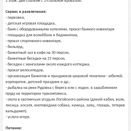
2 этаж: две спальни с 2-спальной кроватью.
Сервис и развлечения:
- парковка,
- детская игровая площадка,
- баня с оборудованными купелями, прокат банного инвентаря
- площадка для волейбола и бадминтона,
- прокат спортивного инвентаря,
- бильярд,
- банкетный зал в кафе на 30 персон,
- банкетные беседки на 25 персон,
- беседки с мангалами около каждого коттеджа,
- прокат велосипедов,
- организация банкетов и праздников широкой тематики - юбилей,
корпоратив, детский праздник и др.,
- рыбалка на реке Рудовка с берега или с лодки, в зарыбленном
пруду на территории туркомплекса,
- охота в охотничьих угодьях Логойского района (дикий кабан, волк,
лисица, косуля, енотовидная собака, куница, заяц, глухарь, тетерев
вальдшнеп),
- услуги егеря.
Питание: