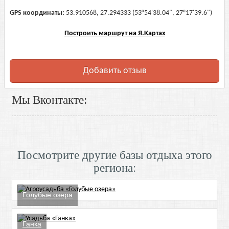
GPS координаты:
53.910568, 27.294333 (53°54'38.04", 27°17'39.6")
Построить маршрут на Я.Картах
Добавить отзыв
Мы Вконтакте:
Посмотрите другие базы отдыха этого
региона:
Голубые озера
Ганка