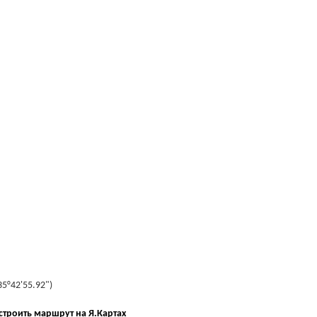
35°42'55.92")
строить маршрут на Я.Картах