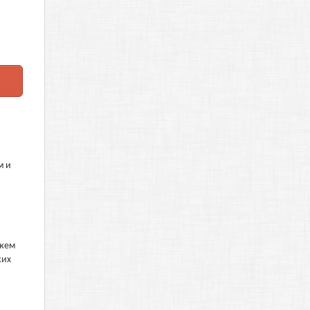
м и
ежем
ких