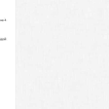
на 4
водой