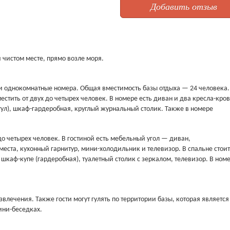
Добавить отзыв
 чистом месте, прямо возле моря.
и однокомнатные номера. Общая вместимость базы отдыха — 24 человека.
стить от двух до четырех человек. В номере есть диван и два кресла-кров
тул), шкаф-гардеробная, круглый журнальный столик. Также в номере
до четырех человек. В гостиной есть мебельный угол — диван,
ста, кухонный гарнитур, мини-холодильник и телевизор. В спальне стоит
шкаф-купе (гардеробная), туалетный столик с зеркалом, телевизор. В ном
влечения. Также гости могут гулять по территории базы, которая является
ини-беседках.