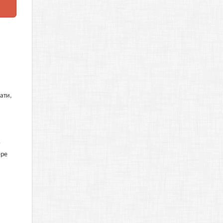
ати,
ере