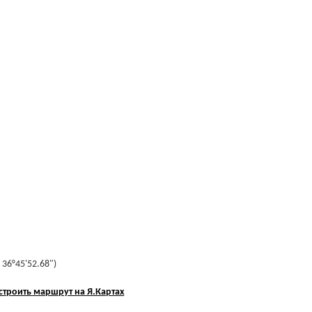
 36°45'52.68")
строить маршрут на Я.Картах