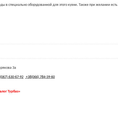
еды в специально оборудованной для этого кухни. Также при желании есть
ирякова 3а
(067) 630-67-92
+38(066) 784-39-60
талог Турбаз»