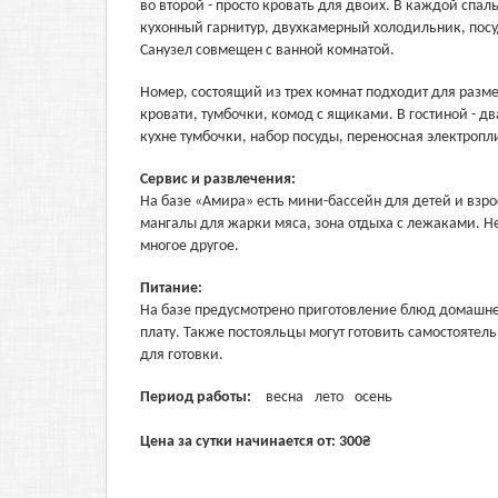
во второй - просто кровать для двоих. В каждой спаль
кухонный гарнитур, двухкамерный холодильник, посуд
Санузел совмещен с ванной комнатой.
Номер, состоящий из трех комнат подходит для разм
кровати, тумбочки, комод с ящиками. В гостиной - д
кухне тумбочки, набор посуды, переносная электропл
Сервис и развлечения:
На базе «Амира» есть мини-бассейн для детей и взр
мангалы для жарки мяса, зона отдыха с лежаками. Н
многое другое.
Питание:
На базе предусмотрено приготовление блюд домашне
плату. Также постояльцы могут готовить самостоятел
для готовки.
Период работы:
весна
лето
осень
Цена за сутки начинается от:
300
₴