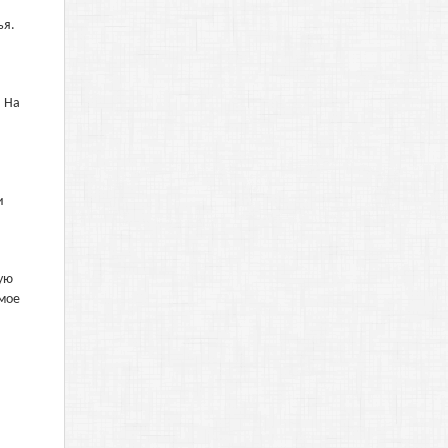
ья.
. На
и
ую
имое