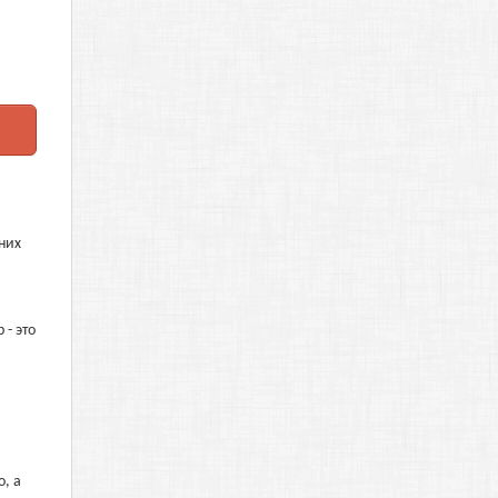
них
- это
, а