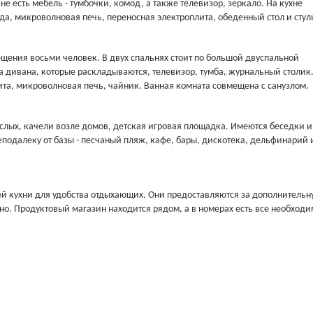
не есть мебель - тумбочки, комод, а также телевизор, зеркало. На кухне
а, микроволновая печь, переносная электроплита, обеденный стол и стул
ещения восьми человек. В двух спальнях стоит по большой двуспальной
ва дивана, которые раскладываются, телевизор, тумба, журнальный столик
ита, микроволновая печь, чайник. Ванная комната совмещена с санузлом.
ослых, качели возле домов, детская игровая площадка. Имеются беседки и
еподалеку от базы - песчаный пляж, кафе, бары, дискотека, дельфинарий 
й кухни для удобства отдыхающих. Они предоставляются за дополнительн
ьно. Продуктовый магазин находится рядом, а в номерах есть все необход