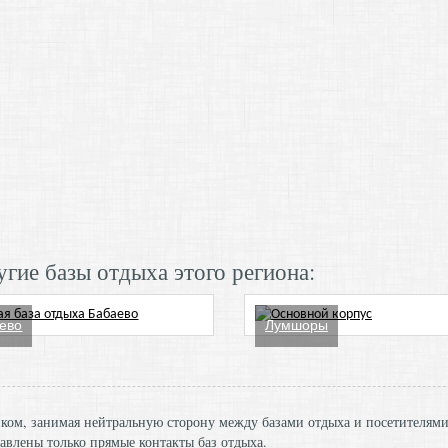
гие базы отдыха этого региона:
ево
Лумшоры
ником, занимая нейтральную сторону между базами отдыха и посетителям
авлены только прямые контакты баз отдыха.