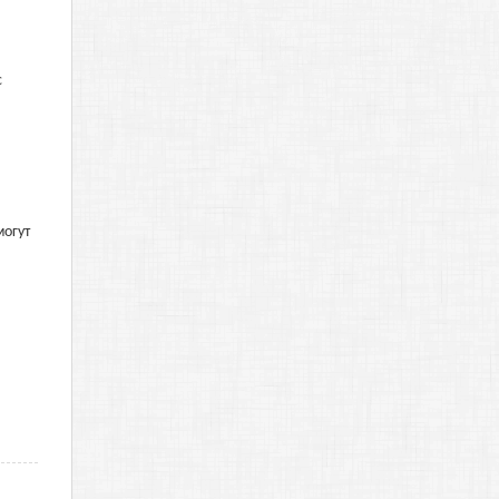
с
могут