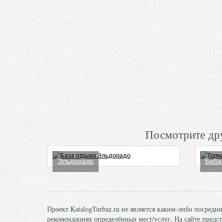
Посмотрите дру
Эльдорадо
Баба
Проект KatalogTurbaz.ru не является каким-либо посред
рекомендациях определённых мест/услуг. На сайте предст