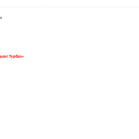
н
талог Турбаз»