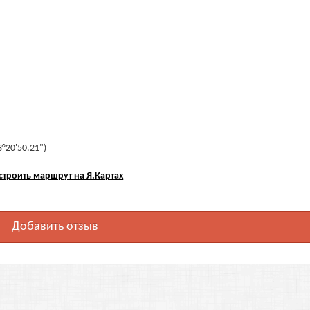
3°20'50.21")
строить маршрут на Я.Картах
Добавить отзыв