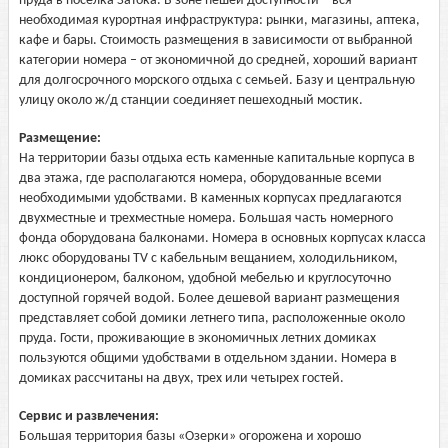
пруда в поселка Затока. В зоне пешей доступности – вся
необходимая курортная инфраструктура: рынки, магазины, аптека,
кафе и бары. Стоимость размещения в зависимости от выбранной
категории номера – от экономичной до средней, хороший вариант
для долгосрочного морского отдыха с семьей. Базу и центральную
улицу около ж/д станции соединяет пешеходный мостик.
Размещение:
На территории базы отдыха есть каменные капитальные корпуса в
два этажа, где располагаются номера, оборудованные всеми
необходимыми удобствами. В каменных корпусах предлагаются
двухместные и трехместные номера. Большая часть номерного
фонда оборудована балконами. Номера в основных корпусах класса
люкс оборудованы TV с кабельным вещанием, холодильником,
кондиционером, балконом, удобной мебелью и круглосуточно
доступной горячей водой. Более дешевой вариант размещения
представляет собой домики летнего типа, расположенные около
пруда. Гости, проживающие в экономичных летних домиках
пользуются общими удобствами в отдельном здании. Номера в
домиках рассчитаны на двух, трех или четырех гостей.
Сервис и развлечения:
Большая территория базы «Озерки» огорожена и хорошо