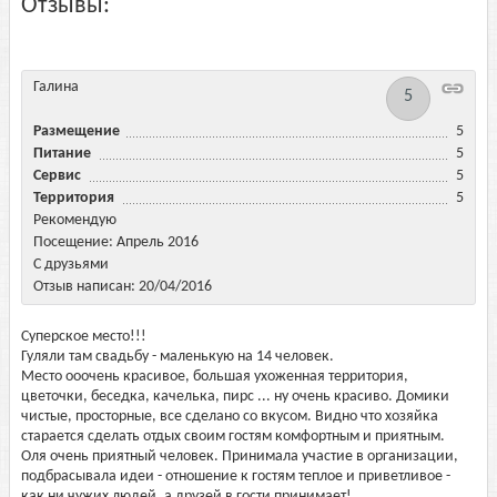
Отзывы:
Галина
5
Размещение
5
Питание
5
Сервис
5
Территория
5
Рекомендую
Посещение: Апрель 2016
С друзьями
Отзыв написан: 20/04/2016
Суперское место!!!
Гуляли там свадьбу - маленькую на 14 человек.
Место ооочень красивое, большая ухоженная территория,
цветочки, беседка, качелька, пирс ... ну очень красиво. Домики
чистые, просторные, все сделано со вкусом. Видно что хозяйка
старается сделать отдых своим гостям комфортным и приятным.
Оля очень приятный человек. Принимала участие в организации,
подбрасывала идеи - отношение к гостям теплое и приветливое -
как ни чужих людей, а друзей в гости принимает!