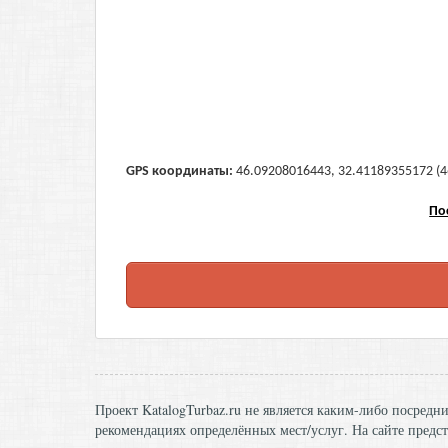
GPS координаты:
46.09208016443, 32.41189355172 (46
По
Проект KatalogTurbaz.ru не является каким-либо посред
рекомендациях определённых мест/услуг. На сайте предст