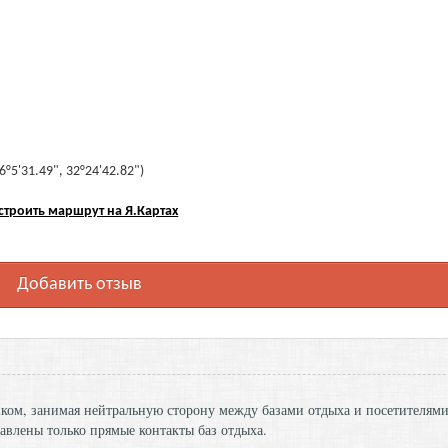
°5'31.49", 32°24'42.82")
строить маршрут на Я.Картах
Добавить отзыв
ником, занимая нейтральную сторону между базами отдыха и посетителям
авлены только прямые контакты баз отдыха.