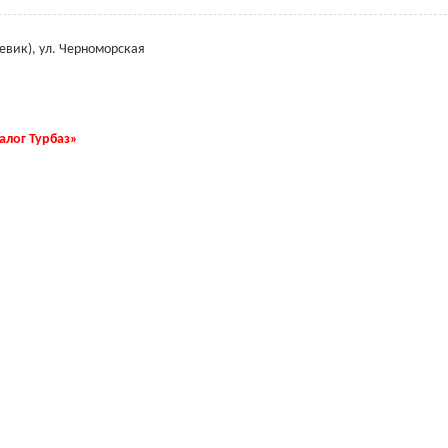
евик), ул. Черноморская
талог Турбаз»