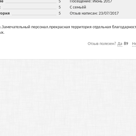
ние
5
Посещение: Июнь 2017
ис
5
С семьёй
тория
5
Отзыв написан: 23/07/2017
и.Замечательный персонал.прекрасная территория отдельная благодарнос
ых.
Отзыв полезен?
Да
89
Н