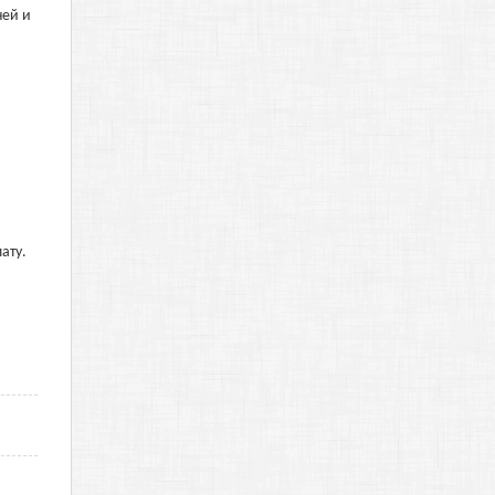
ней и
ату.