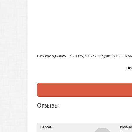
GPS координаты:
48.9375, 37.747222 (48°56'15", 37°4
По
Отзывы:
Сергей
Разм