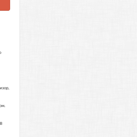
о
изор,
ом.
 В