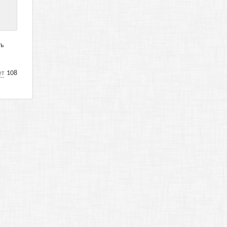
ть
ет
108