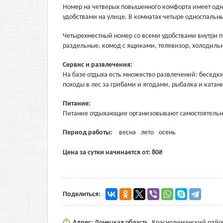
Номер на четверых повышенного комфорта имеет одну
удобствами на улице. В комнатах четыре односпальны
Четырехместный номер со всеми удобствами внутри п
раздельные, комод с ящиками, телевизор, холодильн
Сервис и развлечения:
На базе отдыха есть множество развлечений: беседк
походы в лес за грибами и ягодами, рыбалка и катан
Питание:
Питание отдыхающие организовывают самостоятельно.
Период работы:
весна
лето
осень
Цена за сутки начинается от:
80
₴
Поделиться:
Адрес:
Донецкая область
,
Краснолиманский райо