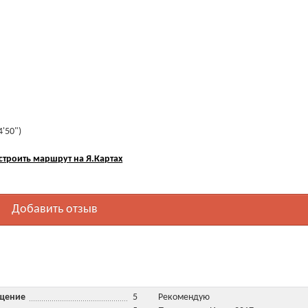
4'50")
строить маршрут на Я.Картах
Добавить отзыв
ещение
5
Рекомендую