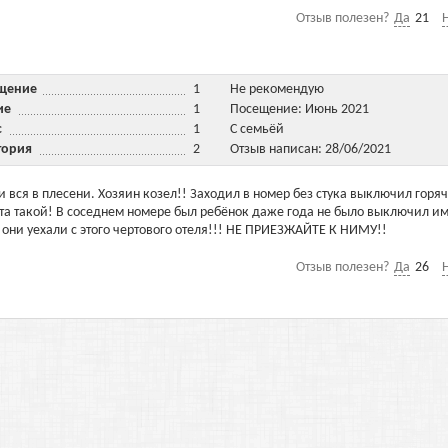
Отзыв полезен?
Да
21
ещение
1
Не рекомендую
ние
1
Посещение: Июнь 2021
ис
1
С семьёй
тория
2
Отзыв написан: 28/06/2021
и вся в плесени. Хозяин козел!! Заходил в номер без стука выключил горя
 та такой! В соседнем номере был ребёнок даже года не было выключил и
о они уехали с этого чертового отеля!!! НЕ ПРИЕЗЖАЙТЕ К НИМУ!!
Отзыв полезен?
Да
26