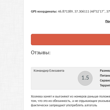
GPS координаты:
46.871389, 37.306111 (46°52'17", 37
По
Отзывы:
Командир Елизавета
Разм
Пита
1.5
Серв
Терри
Хозяева хамят и выгоняют из номеров раньше положен
том, что это их обязанность, а не отдыхающих указыв
фактически запрещают употреблять алгоголь