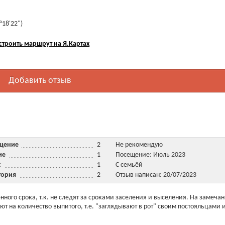
°18'22")
строить маршрут на Я.Картах
Добавить отзыв
ещение
2
Не рекомендую
ние
1
Посещение: Июль 2023
ис
1
С семьёй
тория
2
Отзыв написан: 20/07/2023
ного срока, т.к. не следят за сроками заселения и выселения. На замечан
ают на количество выпитого, т.е. "заглядывают в рот" своим постояльцами 