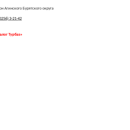
н Агинского Бурятского округа
0256) 3-21-42
талог Турбаз»