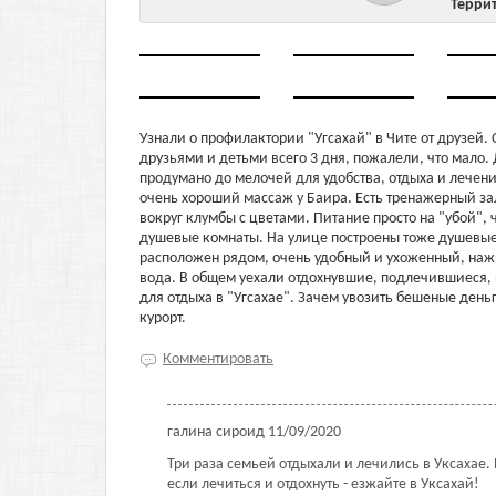
Терри
Узнали о профилактории "Угсахай" в Чите от друзей.
друзьями и детьми всего 3 дня, пожалели, что мало. 
продумано до мелочей для удобства, отдыха и лечен
очень хороший массаж у Баира. Есть тренажерный зал
вокруг клумбы с цветами. Питание просто на "убой",
душевые комнаты. На улице построены тоже душевые 
расположен рядом, очень удобный и ухоженный, наж
вода. В общем уехали отдохнувшие, подлечившиеся
для отдыха в "Угсахае". Зачем увозить бешеные день
курорт.
Комментировать
галина сироид
11/09/2020
Три раза семьей отдыхали и лечились в Уксахае. 
если лечиться и отдохнуть - езжайте в Уксахай!