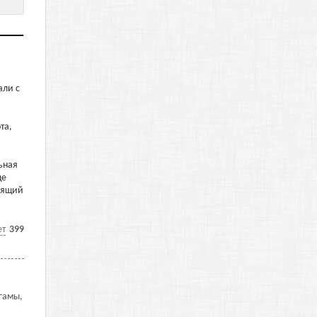
али с
та,
ьная
ще
тоящий
ет
399
агамы,