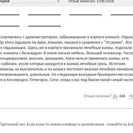
тория
5
Отзыв написан: 1/08/2016
 Созвонились с администратором, забронировали в корпусе комнату. Отдых
До этого отдыхали на Арее, Алханае, никакого сравнения с "Угсахаем". Все
ия отдыхающих. Здесь же в корпусе принимали лечебные ванны, поделали
, комната с бильярдом. В холле мягкая мебель, большой телевизор. Чисто
 четырехразовое, вкусное, домашнее. Кому нельзя принимать ванны, есть
кабинки, возле которых находится в ваннах лечебная грязь. Источник
имаешь на выключатель и из шланга поступает вкусная лечебная минерал
, поправившиеся, довольные. На следующие выходные бронируем места е
ги в Кисловодск, Пятигорск, Сочи, когда у нас под боком такой самый нас
Отзыв полезен?
Да
346
Н
Претензий нет. Если кому-то нужен комфорт и развлечения - езжайте на Б