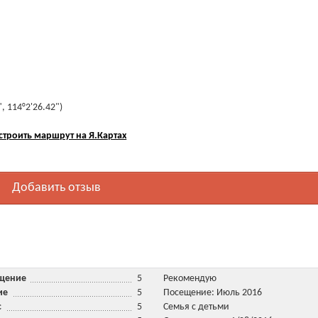
, 114°2'26.42")
строить маршрут на Я.Картах
Добавить отзыв
ещение
5
Рекомендую
ние
5
Посещение: Июль 2016
ис
5
Семья с детьми