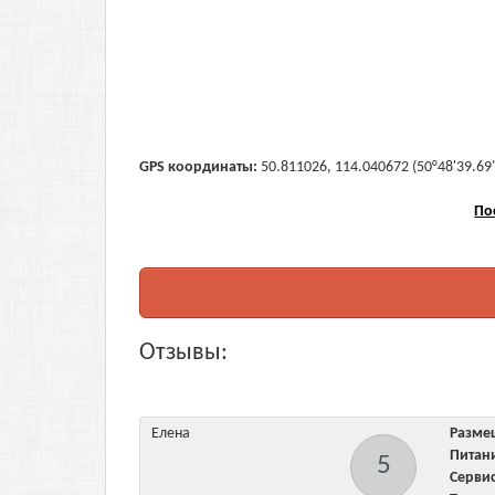
GPS координаты:
50.811026, 114.040672 (50°48'39.69"
По
Отзывы:
Елена
Разм
Пита
5
Серв