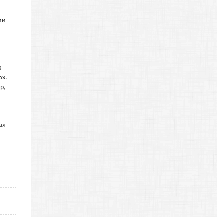
ии
х
ах.
р,
ая