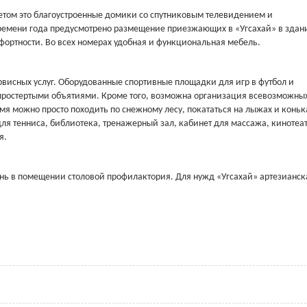
етом это благоустроенные домики со спутниковым телевидением и
ремени года предусмотрено размещение приезжающих в «Угсахай» в здан
мфортности. Во всех номерах удобная и функциональная мебель.
висных услуг. Оборудованные спортивные площадки для игр в футбол и
спростертыми объятиями. Кроме того, возможна организация всевозможны
мя можно просто походить по снежному лесу, покататься на лыжах и коньк
ля тенниса, библиотека, тренажерный зал, кабинет для массажа, кинотеат
я.
ень в помещении столовой профилактория. Для нужд «Угсахай» артезианск