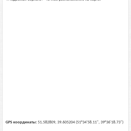
GPS координаты:
51.582809, 39.605204 (51°34'58.11", 39°36'18.73")