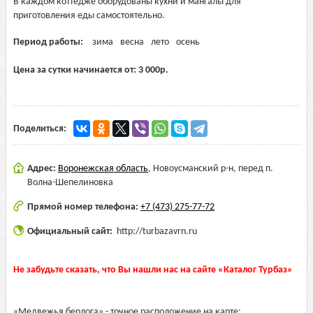
В каждом коттедже оборудованы кухни и мангалы для
приготовления еды самостоятельно.
Период работы:
зима
весна
лето
осень
Цена за сутки начинается от:
3 000
р.
Поделиться:
Адрес:
Воронежская область
,
Новоусманский р-н, перед п.
Волна-Шепелиновка
Прямой номер телефона:
+7 (473) 275-77-72
Официальный сайт:
http://turbazavrn.ru
Не забудьте сказать, что Вы нашли нас на сайте «Каталог Турбаз»
«Медвежья берлога» - точное расположение на карте: