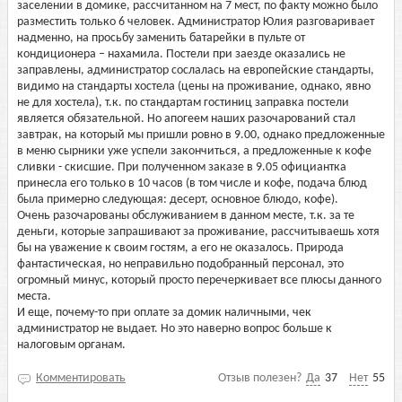
заселении в домике, рассчитанном на 7 мест, по факту можно было
разместить только 6 человек. Администратор Юлия разговаривает
надменно, на просьбу заменить батарейки в пульте от
кондиционера – нахамила. Постели при заезде оказались не
заправлены, администратор сослалась на европейские стандарты,
видимо на стандарты хостела (цены на проживание, однако, явно
не для хостела), т.к. по стандартам гостиниц заправка постели
является обязательной. Но апогеем наших разочарований стал
завтрак, на который мы пришли ровно в 9.00, однако предложенные
в меню сырники уже успели закончиться, а предложенные к кофе
сливки - скисшие. При полученном заказе в 9.05 официантка
принесла его только в 10 часов (в том числе и кофе, подача блюд
была примерно следующая: десерт, основное блюдо, кофе).
Очень разочарованы обслуживанием в данном месте, т.к. за те
деньги, которые запрашивают за проживание, рассчитываешь хотя
бы на уважение к своим гостям, а его не оказалось. Природа
фантастическая, но неправильно подобранный персонал, это
огромный минус, который просто перечеркивает все плюсы данного
места.
И еще, почему-то при оплате за домик наличными, чек
администратор не выдает. Но это наверно вопрос больше к
налоговым органам.
Комментировать
Отзыв полезен?
Да
37
Нет
55