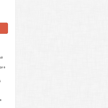
ой
де в
й
я